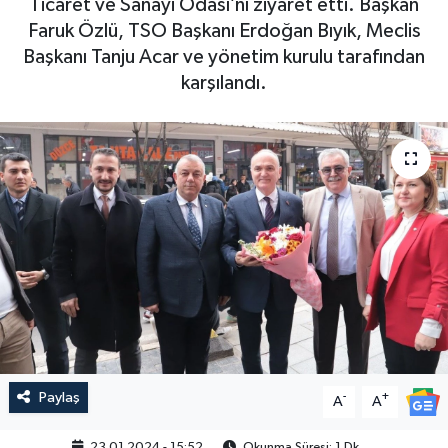
Ticaret ve Sanayi Odası’nı ziyaret etti. Başkan
Faruk Özlü, TSO Başkanı Erdoğan Bıyık, Meclis
Başkanı Tanju Acar ve yönetim kurulu tarafından
karşılandı.
Paylaş
-
+
A
A
23.01.2024 - 15:52
Okunma Süresi: 1 Dk