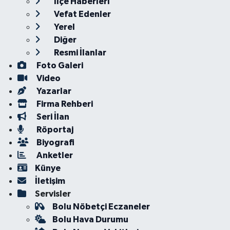
İlçe Haberleri
Vefat Edenler
Yerel
Diğer
Resmi İlanlar
Foto Galeri
Video
Yazarlar
Firma Rehberi
Seri İlan
Röportaj
Biyografi
Anketler
Künye
İletişim
Servisler
Bolu Nöbetçi Eczaneler
Bolu Hava Durumu