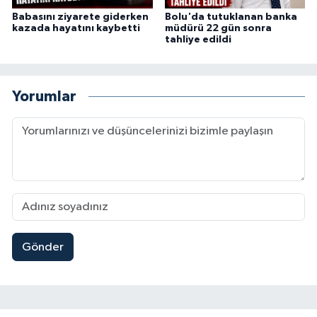
Babasını ziyarete giderken
Bolu'da tutuklanan banka
kazada hayatını kaybetti
müdürü 22 gün sonra
tahliye edildi
Yorumlar
Gönder