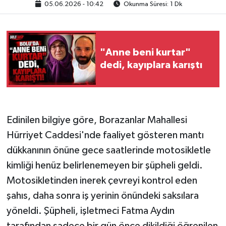
05.06.2026 - 10:42
Okunma Süresi: 1 Dk
"Anne beni kurtar"
dedi, kayıplara karıştı
Edinilen bilgiye göre, Borazanlar Mahallesi
Hürriyet Caddesi'nde faaliyet gösteren mantı
dükkanının önüne gece saatlerinde motosikletle
kimliği henüz belirlenemeyen bir şüpheli geldi.
Motosikletinden inerek çevreyi kontrol eden
şahıs, daha sonra iş yerinin önündeki saksılara
yöneldi. Şüpheli, işletmeci Fatma Aydın
tarafından sadece bir gün önce dikildiği öğrenilen