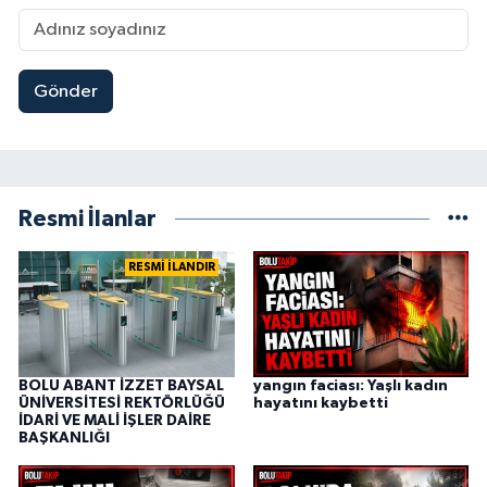
Gönder
Resmi İlanlar
RESMİ İLANDIR
BOLU ABANT İZZET BAYSAL
yangın faciası: Yaşlı kadın
ÜNİVERSİTESİ REKTÖRLÜĞÜ
hayatını kaybetti
İDARİ VE MALİ İŞLER DAİRE
BAŞKANLIĞI