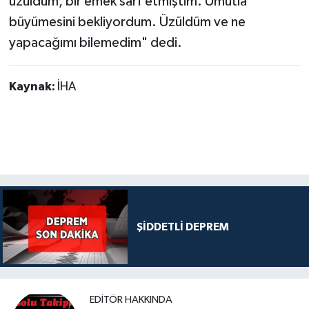
üzüldüm, bir emek sarf etmiştim. Umutla
büyümesini bekliyordum. Üzüldüm ve ne
yapacağımı bilemedim" dedi.
Kaynak:
İHA
ŞİDDETLİ DEPREM
EDITÖR HAKKINDA