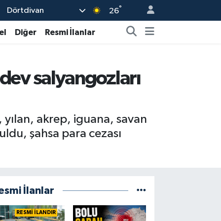
°
Dörtdivan
26
el
Diğer
Resmi İlanlar
a dev salyangozları
 yılan, akrep, iguana, savan
uldu, şahsa para cezası
esmi İlanlar
RESMİ İLANDIR