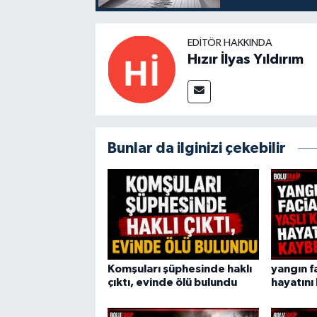
EDITÖR HAKKINDA
Hızır İlyas Yıldırım
Bunlar da ilginizi çekebilir
Komşuları şüphesinde haklı
yangın fa
çıktı, evinde ölü bulundu
hayatını