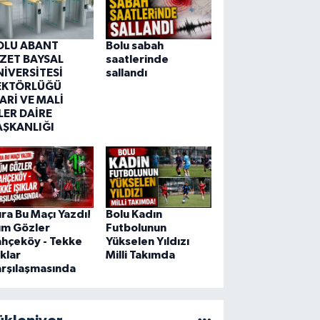
OLU ABANT
Bolu sabah
ZZET BAYSAL
saatlerinde
NİVERSİTESİ
sallandı
EKTÖRLÜĞÜ
ARİ VE MALİ
LER DAİRE
AŞKANLIĞI
ra Bu Maçı Yazdı!
Bolu Kadın
üm Gözler
Futbolunun
hçeköy - Tekke
Yükselen Yıldızı
ıklar
Milli Takımda
rşılaşmasında