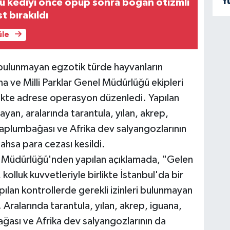
Y
u kediyi önce öpüp sonra boğan otizmli
t bırakıldı
üle
i bulunmayan egzotik türde hayvanların
 ve Milli Parklar Genel Müdürlüğü ekipleri
irlikte adrese operasyon düzenledi. Yapılan
ayan, aralarında tarantula, yılan, akrep,
kaplumbağası ve Afrika dev salyangozlarının
ahsa para cezası kesildi.
l Müdürlüğü'nden yapılan açıklamada, "Gelen
 kolluk kuvvetleriyle birlikte İstanbul'da bir
ılan kontrollerde gerekli izinleri bulunmayan
 Aralarında tarantula, yılan, akrep, iguana,
ğası ve Afrika dev salyangozlarının da