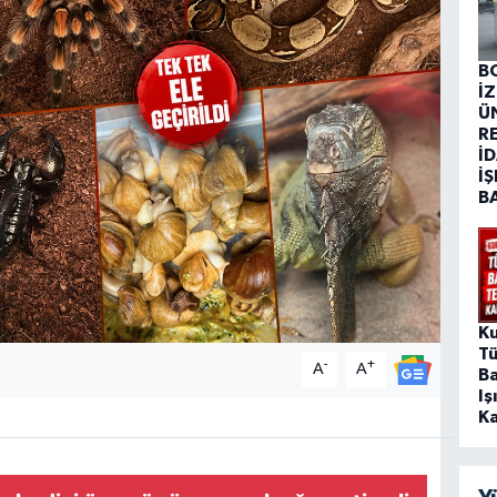
B
İ
Ü
R
İD
İŞ
B
Ku
T
-
+
A
A
Ba
Iş
Ka