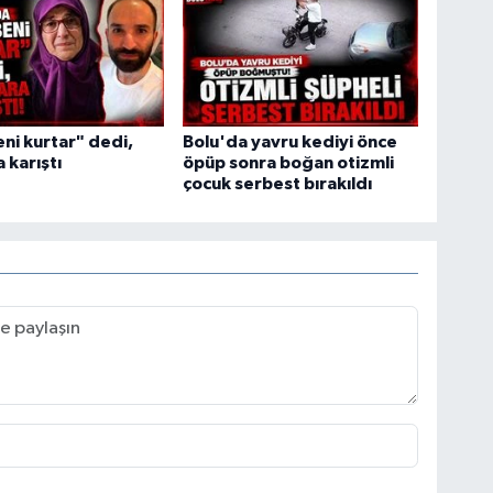
ni kurtar" dedi,
Bolu'da yavru kediyi önce
 karıştı
öpüp sonra boğan otizmli
çocuk serbest bırakıldı