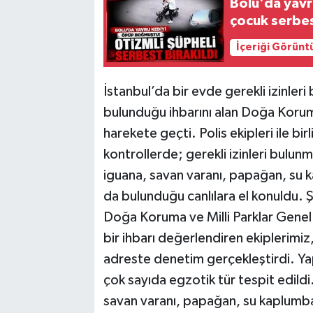
Bolu'da yavr
çocuk serbes
İçeriği Görünt
İstanbul’da bir evde gerekli izinler
bulunduğu ihbarını alan Doğa Koruma
harekete geçti. Polis ekipleri ile b
kontrollerde; gerekli izinleri bulunm
iguana, savan varanı, papağan, su 
da bulunduğu canlılara el konuldu. Ş
Doğa Koruma ve Milli Parklar Gene
bir ihbarı değerlendiren ekiplerimiz,
adreste denetim gerçekleştirdi. Yap
çok sayıda egzotik tür tespit edildi.
savan varanı, papağan, su kaplumba