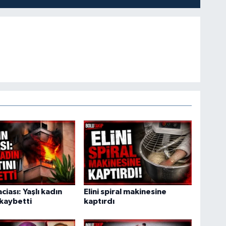
ciası: Yaşlı kadın
Elini spiral makinesine
 kaybetti
kaptırdı