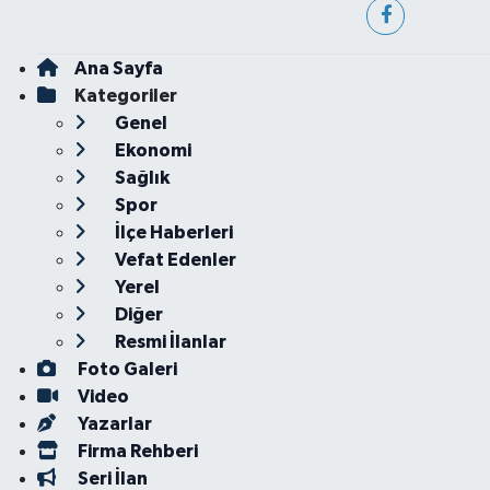
Ana Sayfa
Kategoriler
Genel
Ekonomi
Sağlık
Spor
İlçe Haberleri
Vefat Edenler
Yerel
Diğer
Resmi İlanlar
Foto Galeri
Video
Yazarlar
Firma Rehberi
Seri İlan