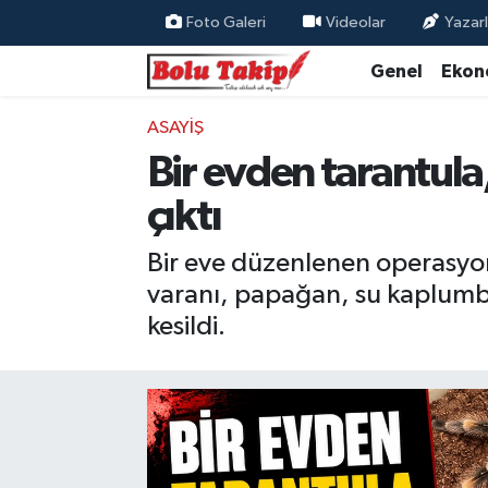
Foto Galeri
Videolar
Yazarl
Genel
Ekon
ASAYIŞ
Bir evden tarantula,
çıktı
Bir eve düzenlenen operasyon
varanı, papağan, su kaplumba
kesildi.