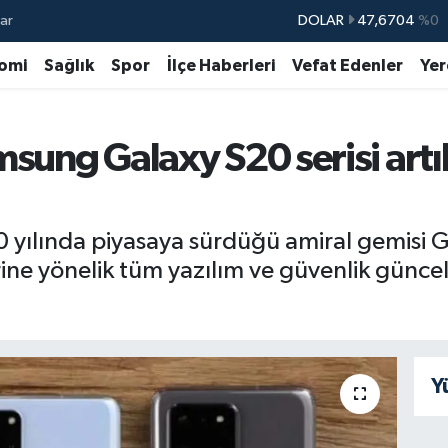
ar
DOLAR
47,6704
%0
EURO
55,0406
%-0.08
omi
Sağlık
Spor
İlçe Haberleri
Vefat Edenler
Yer
STERLİN
64,2143
%0
GRAM ALTIN
6510.40
%0.45
msung Galaxy S20 serisi art
BİST100
13.799
%70
BITCOIN
64.225,61
%-0.63
 yılında piyasaya sürdüğü amiral gemisi 
ine yönelik tüm yazılım ve güvenlik günce
Y