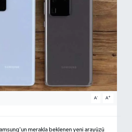
-
+
A
A
Samsung'un merakla beklenen yeni arayüzü