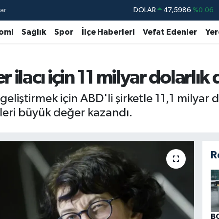
ar
DOLAR
47,5986
%0.06
EURO
55,0700
%0.1
omi
Sağlık
Spor
İlçe Haberleri
Vefat Edenler
Yer
STERLİN
64,2438
%0.21
GRAM ALTIN
6518.23
%0.39
ilacı için 11 milyar dolarlı
BİST100
13.703
%0
eliştirmek için ABD'li şirketle 11,1 milyar 
BITCOIN
64.475,47
%0.66
eleri büyük değer kazandı.
R
B