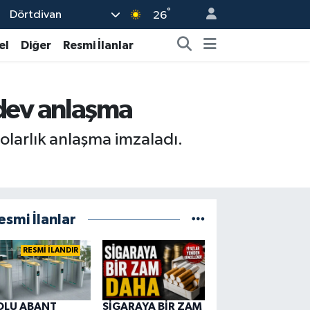
°
Dörtdivan
26
el
Diğer
Resmi İlanlar
k dev anlaşma
dolarlık anlaşma imzaladı.
esmi İlanlar
RESMİ İLANDIR
OLU ABANT
SİGARAYA BİR ZAM