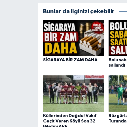
Bunlar da ilginizi çekebilir
SİGARAYA BİR ZAM DAHA
Bolu sab
sallandı
Küllerinden Doğdu! Vakıf
Rüzgârla
Geçit Veren Köyü Son 32
Turunda
Biletini Aldı