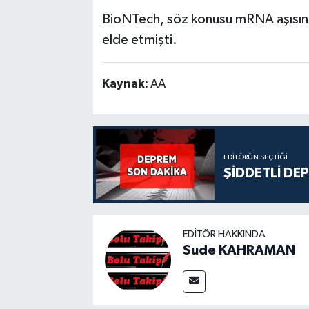
BioNTech, söz konusu mRNA aşısında
elde etmişti.
Kaynak:
AA
EDITÖRÜN SEÇTIĞI
ŞİDDETLİ DE
EDITÖR HAKKINDA
Sude KAHRAMAN