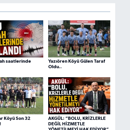
ah saatlerinde
Yazıören Köyü Gülen Taraf
Oldu..
r Köyü Son 32
AKGÜL: “BOLU, KRİZLERLE
!
DEĞİL HİZMETLE
YÖNETİLMEYİ HAK EDİYOR”