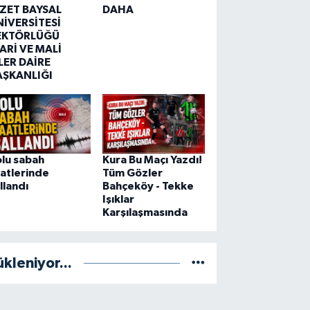
ZZET BAYSAL
DAHA
NİVERSİTESİ
EKTÖRLÜĞÜ
ARİ VE MALİ
LER DAİRE
AŞKANLIĞI
lu sabah
Kura Bu Maçı Yazdı!
atlerinde
Tüm Gözler
llandı
Bahçeköy - Tekke
Işıklar
Karşılaşmasında
ükleniyor...