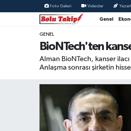
Foto Galeri
Videolar
Yazarl
Genel
Ekon
GENEL
BioNTech'ten kanser 
Alman BioNTech, kanser ilacı g
Anlaşma sonrası şirketin hiss