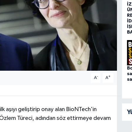
İ
Ü
R
İD
İŞ
B
Bo
sa
-
+
A
A
sa
k aşıyı geliştirip onay alan BioNTech'in
Y
e Özlem Türeci, adından söz ettirmeye devam