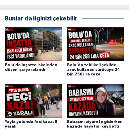
Bunlar da ilginizi çekebilir
Bolu’da inşatta iskeleden
Bolu'da tehlikeli şekilde
düşen işçi yaralandı
araç kullanan sürücüye 24
bin 258 lira ceza
Yayla yolunda feci kaza: 9
Babasını ziyarete giderken
yaralı
kazada hayatını kaybetti