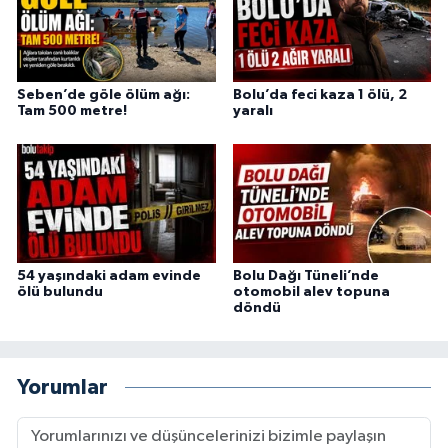
Seben’de göle ölüm ağı:
Bolu’da feci kaza 1 ölü, 2
Tam 500 metre!
yaralı
54 yaşındaki adam evinde
Bolu Dağı Tüneli’nde
ölü bulundu
otomobil alev topuna
döndü
Yorumlar