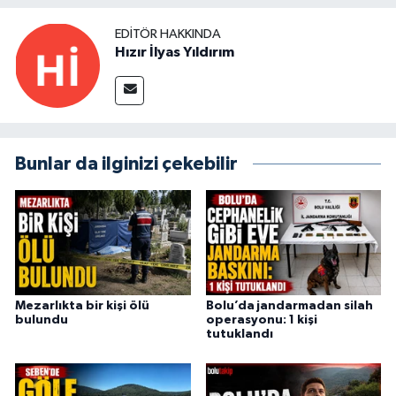
EDITÖR HAKKINDA
Hızır İlyas Yıldırım
Bunlar da ilginizi çekebilir
Mezarlıkta bir kişi ölü
Bolu’da jandarmadan silah
bulundu
operasyonu: 1 kişi
tutuklandı