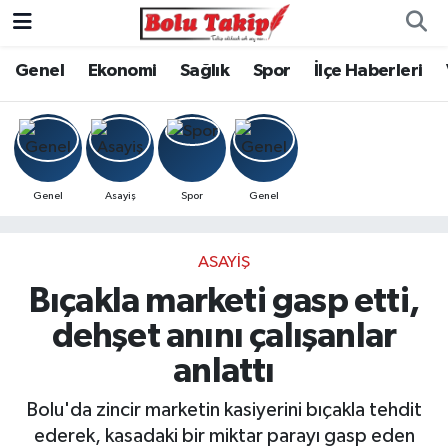
Genel
Ekonomi
Sağlık
Spor
İlçe Haberleri
Genel
Asayiş
Spor
Genel
ASAYIŞ
Bıçakla marketi gasp etti,
dehşet anını çalışanlar
anlattı
Bolu'da zincir marketin kasiyerini bıçakla tehdit
ederek, kasadaki bir miktar parayı gasp eden