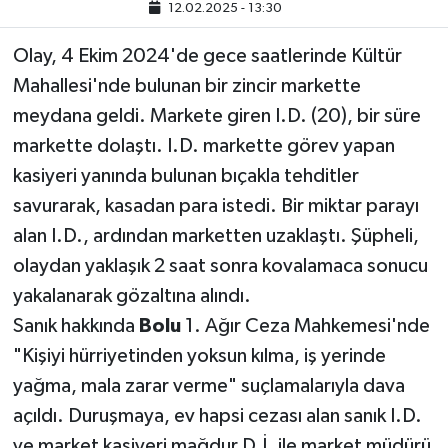
12.02.2025 - 13:30
Olay, 4 Ekim 2024'de gece saatlerinde Kültür
Mahallesi'nde bulunan bir zincir markette
meydana geldi. Markete giren I.D. (20), bir süre
markette dolaştı. I.D. markette görev yapan
kasiyeri yanında bulunan bıçakla tehditler
savurarak, kasadan para istedi. Bir miktar parayı
alan I.D., ardından marketten uzaklaştı. Şüpheli,
olaydan yaklaşık 2 saat sonra kovalamaca sonucu
yakalanarak gözaltına alındı.
Sanık hakkında
Bolu
1. Ağır Ceza Mahkemesi'nde
"Kişiyi hürriyetinden yoksun kılma, iş yerinde
yağma, mala zarar verme" suçlamalarıyla dava
açıldı. Duruşmaya, ev hapsi cezası alan sanık I.D.
ve market kasiyeri mağdur D.İ. ile market müdürü