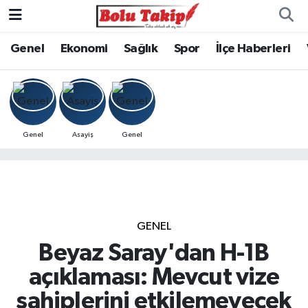
Genel
Ekonomi
Sağlık
Spor
İlçe Haberleri
Genel
Asayiş
Genel
GENEL
Beyaz Saray'dan H-1B
açıklaması: Mevcut vize
sahiplerini etkilemeyecek