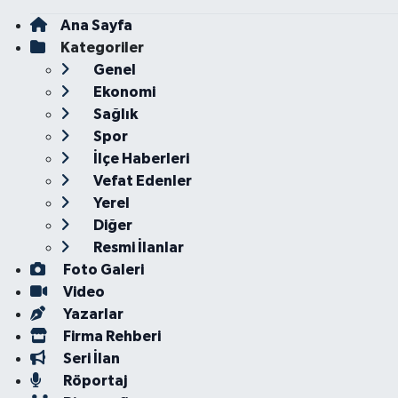
Ana Sayfa
Kategoriler
Genel
Ekonomi
Sağlık
Spor
İlçe Haberleri
Vefat Edenler
Yerel
Diğer
Resmi İlanlar
Foto Galeri
Video
Yazarlar
Firma Rehberi
Seri İlan
Röportaj