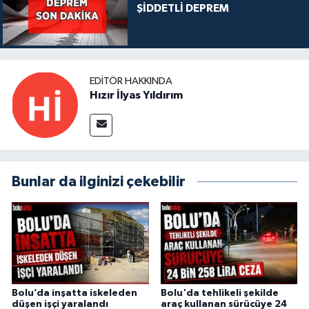
ŞİDDETLİ DEPREM
EDITÖR HAKKINDA
Hızır İlyas Yıldırım
Bunlar da ilginizi çekebilir
Bolu’da inşatta iskeleden
Bolu'da tehlikeli şekilde
düşen işçi yaralandı
araç kullanan sürücüye 24