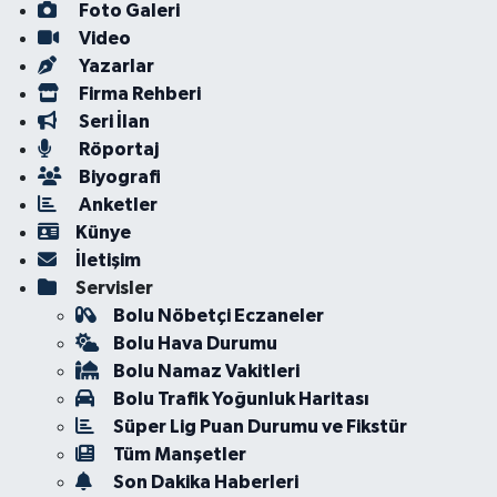
Foto Galeri
Video
Yazarlar
Firma Rehberi
Seri İlan
Röportaj
Biyografi
Anketler
Künye
İletişim
Servisler
Bolu Nöbetçi Eczaneler
Bolu Hava Durumu
Bolu Namaz Vakitleri
Bolu Trafik Yoğunluk Haritası
Süper Lig Puan Durumu ve Fikstür
Tüm Manşetler
Son Dakika Haberleri