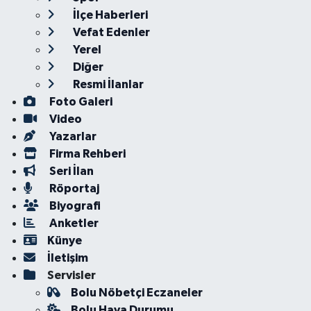
İlçe Haberleri
Vefat Edenler
Yerel
Diğer
Resmi İlanlar
Foto Galeri
Video
Yazarlar
Firma Rehberi
Seri İlan
Röportaj
Biyografi
Anketler
Künye
İletişim
Servisler
Bolu Nöbetçi Eczaneler
Bolu Hava Durumu