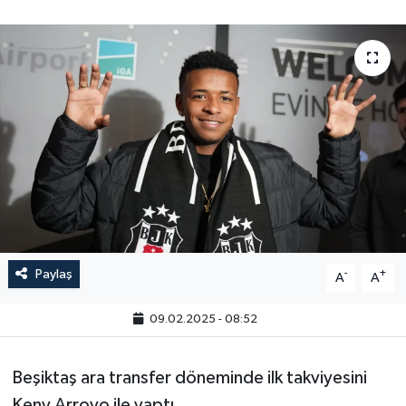
Paylaş
-
+
A
A
09.02.2025 - 08:52
Beşiktaş ara transfer döneminde ilk takviyesini
Keny Arroyo ile yaptı.