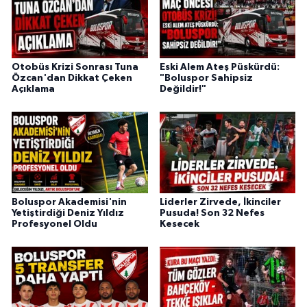
Otobüs Krizi Sonrası Tuna
Eski Alem Ateş Püskürdü:
Özcan'dan Dikkat Çeken
"Boluspor Sahipsiz
Açıklama
Değildir!"
Boluspor Akademisi'nin
Liderler Zirvede, İkinciler
Yetiştirdiği Deniz Yıldız
Pusuda! Son 32 Nefes
Profesyonel Oldu
Kesecek