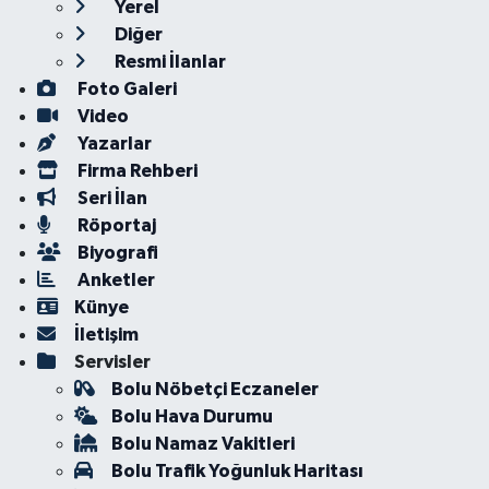
Yerel
Diğer
Resmi İlanlar
Foto Galeri
Video
Yazarlar
Firma Rehberi
Seri İlan
Röportaj
Biyografi
Anketler
Künye
İletişim
Servisler
Bolu Nöbetçi Eczaneler
Bolu Hava Durumu
Bolu Namaz Vakitleri
Bolu Trafik Yoğunluk Haritası