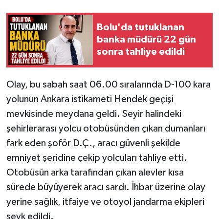
Bolu'da tutuklanan
banka müdürü 22 gün
sonra tahliye edildi
Olay, bu sabah saat 06.00 sıralarında D-100 kara
yolunun Ankara istikameti Hendek geçişi
mevkisinde meydana geldi. Seyir halindeki
şehirlerarası yolcu otobüsünden çıkan dumanları
fark eden şoför D.Ç., aracı güvenli şekilde
emniyet şeridine çekip yolcuları tahliye etti.
Otobüsün arka tarafından çıkan alevler kısa
sürede büyüyerek aracı sardı. İhbar üzerine olay
yerine sağlık, itfaiye ve otoyol jandarma ekipleri
sevk edildi.