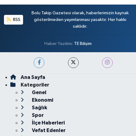
Bolu Takip Gazetesi olarak, haberlerimizin kaynak
RSS
gösterilmeden yayımlanması yasaktır. Her hakkı
saklıdır.
Haber Yazılımı:
TE Bilişim
Ana Sayfa
Kategoriler
Genel
Ekonomi
Sağlık
Spor
İlçe Haberleri
Vefat Edenler