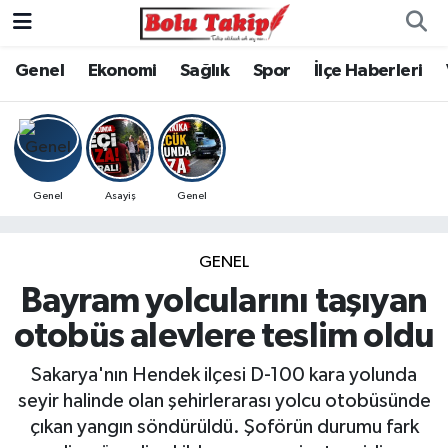
Genel
Ekonomi
Sağlık
Spor
İlçe Haberleri
Genel
Asayiş
Genel
GENEL
Bayram yolcularını taşıyan
otobüs alevlere teslim oldu
Sakarya'nın Hendek ilçesi D-100 kara yolunda
seyir halinde olan şehirlerarası yolcu otobüsünde
çıkan yangın söndürüldü. Şoförün durumu fark