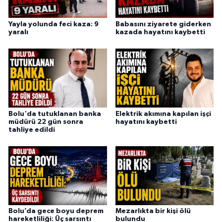
Yayla yolunda feci kaza: 9
Babasını ziyarete giderken
yaralı
kazada hayatını kaybetti
Bolu'da tutuklanan banka
Elektrik akımına kapılan işçi
müdürü 22 gün sonra
hayatını kaybetti
tahliye edildi
Bolu’da gece boyu deprem
Mezarlıkta bir kişi ölü
hareketliliği: Üç sarsıntı
bulundu