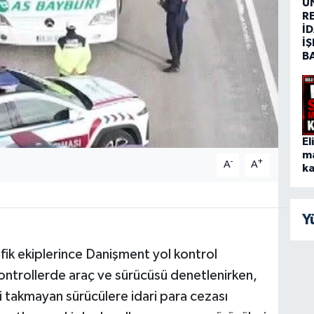
Ü
R
İD
İŞ
B
El
m
-
+
A
A
ka
Y
fik ekiplerince Danişment yol kontrol
ontrollerde araç ve sürücüsü denetlenirken,
 takmayan sürücülere idari para cezası