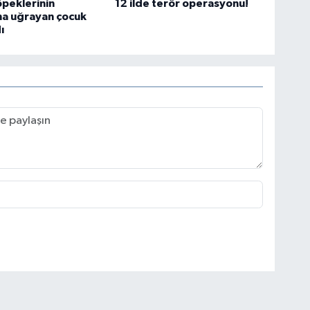
peklerinin
12 ilde terör operasyonu!
ına uğrayan çocuk
ı