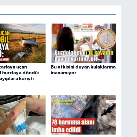
tarlaya uçan
Bu etkisini duyan kulaklarına
l hurdaya döndü:
inanamıyor
ayıplara karıştı