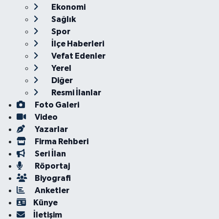
Ekonomi
Sağlık
Spor
İlçe Haberleri
Vefat Edenler
Yerel
Diğer
Resmi İlanlar
Foto Galeri
Video
Yazarlar
Firma Rehberi
Seri İlan
Röportaj
Biyografi
Anketler
Künye
İletişim