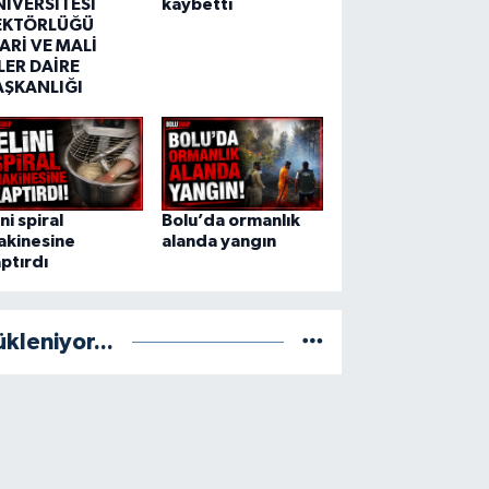
NİVERSİTESİ
kaybetti
EKTÖRLÜĞÜ
ARİ VE MALİ
LER DAİRE
AŞKANLIĞI
ini spiral
Bolu’da ormanlık
akinesine
alanda yangın
ptırdı
ükleniyor...