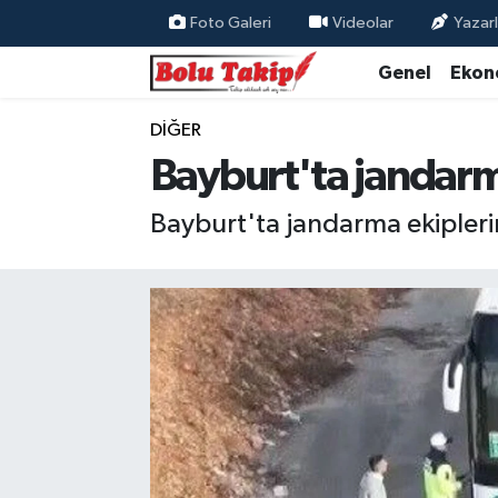
Foto Galeri
Videolar
Yazarl
Genel
Ekon
DIĞER
Bayburt'ta jandarm
Bayburt'ta jandarma ekiplerin