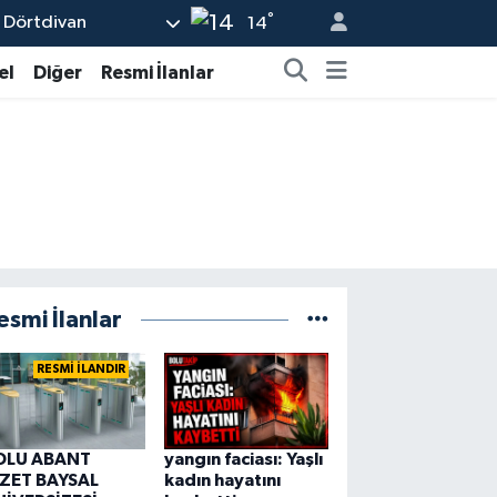
°
Dörtdivan
14
el
Diğer
Resmi İlanlar
esmi İlanlar
RESMİ İLANDIR
OLU ABANT
yangın faciası: Yaşlı
ZZET BAYSAL
kadın hayatını