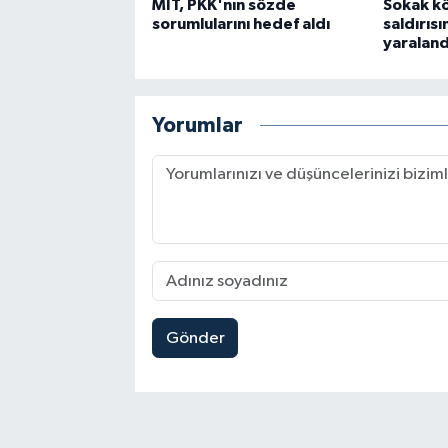
MİT, PKK'nın sözde
Sokak kö
sorumlularını hedef aldı
saldırıs
yaraland
Yorumlar
Gönder