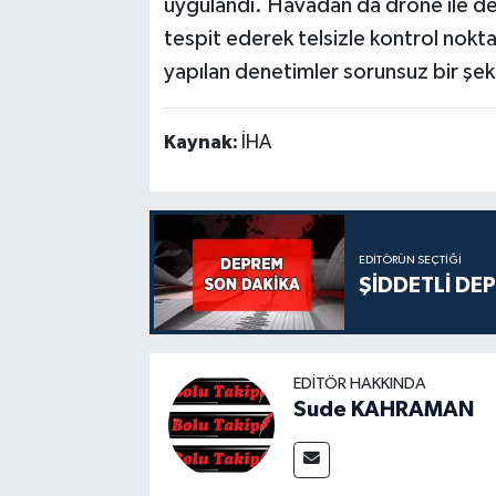
uygulandı. Havadan da drone ile de
tespit ederek telsizle kontrol nokt
yapılan denetimler sorunsuz bir şe
Kaynak:
İHA
EDITÖRÜN SEÇTIĞI
ŞİDDETLİ DE
EDITÖR HAKKINDA
Sude KAHRAMAN