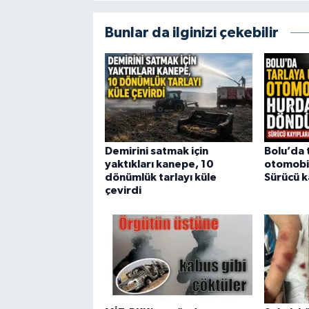
Bunlar da ilginizi çekebilir
Demirini satmak için
Bolu’da 
yaktıkları kanepe, 10
otomobi
dönümlük tarlayı küle
Sürücü k
çevirdi