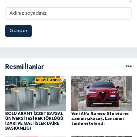
Gönder
Resmi İlanlar
RESMİ İLANDIR
BOLU ABANT İZZET BAYSAL
Yeni Alfa Romeo Stelvio ne
ÜNİVERSİTESİ REKTÖRLÜĞÜ
zaman çıkacak: Lansman
İDARİ VE MALİ İŞLER DAİRE
tarihi ertelendi
BAŞKANLIĞI