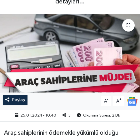
detayları…
Paylaş
-
+
A
A
25.01.2024 - 10:40
3
Okunma Süresi: 2 Dk
Araç sahiplerinin ödemekle yükümlü olduğu