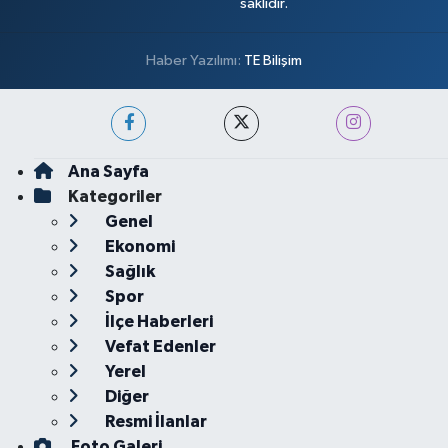
saklıdır.
Haber Yazılımı:
TE Bilişim
Ana Sayfa
Kategoriler
Genel
Ekonomi
Sağlık
Spor
İlçe Haberleri
Vefat Edenler
Yerel
Diğer
Resmi İlanlar
Foto Galeri