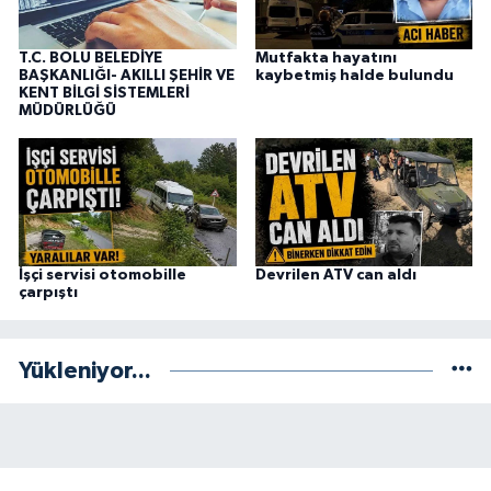
T.C. BOLU BELEDİYE
Mutfakta hayatını
BAŞKANLIĞI- AKILLI ŞEHİR VE
kaybetmiş halde bulundu
KENT BİLGİ SİSTEMLERİ
MÜDÜRLÜĞÜ
İşçi servisi otomobille
Devrilen ATV can aldı
çarpıştı
Yükleniyor...