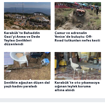
Karabük'te Bahaddin
Çamur ve adrenalin
Gazi'yi Anma ve Dede
Yenice'de buluştu: Off-
Yaylası Şenlikleri
Road tutkunları nefes kesti
düzenlendi
Şenlikte ağaçtan düşen dal
Karabük’te oto yıkamacıya
yaşlı kadını yaraladı
sığınan leylek koruma
altına alındı