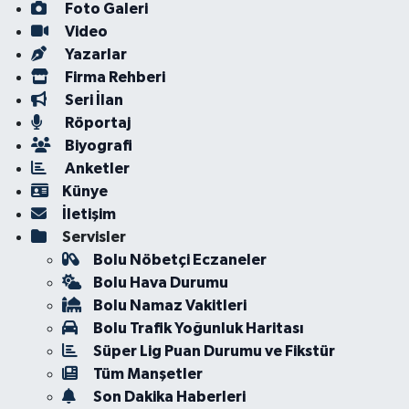
Foto Galeri
Video
Yazarlar
Firma Rehberi
Seri İlan
Röportaj
Biyografi
Anketler
Künye
İletişim
Servisler
Bolu Nöbetçi Eczaneler
Bolu Hava Durumu
Bolu Namaz Vakitleri
Bolu Trafik Yoğunluk Haritası
Süper Lig Puan Durumu ve Fikstür
Tüm Manşetler
Son Dakika Haberleri