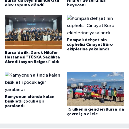
Bursa'da seyir halindeki tır
Nilüfer’de sertifika
alev topuna döndü
heyecanı
Pompalı dehşetinin
şüphelisi Cinayet Büro
ekiplerine yakalandı
Bursa’da ilk: Doruk Nilüfer
Hastanesi "TÜSKA Sağlıkta
Akreditasyon Belgesi" aldı
Kamyonun altında kalan
bisikletli çocuk ağır
yaralandı
15 ülkenin gençleri Bursa'da
çevre için el ele