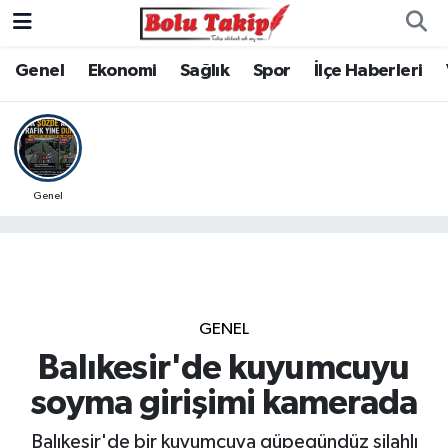
Genel
Ekonomi
Sağlık
Spor
İlçe Haberleri
Genel
GENEL
Balıkesir'de kuyumcuyu
soyma girişimi kamerada
Balıkesir'de bir kuyumcuya güpegündüz silahlı