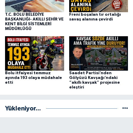
T.C. BOLU BELEDİYE
Freni boşalan tır ortalığı
BAŞKANLIĞI- AKILLI ŞEHİR VE
savaş alanına çevirdi
KENT BİLGİ SİSTEMLERİ
MÜDÜRLÜĞÜ
Bolu itfaiyesi temmuz
Saadet Partisi’nden
ayında 193 olaya müdahale
Gölyüzü Kavşağı’ndaki
etti
“akıllı kavşak” projesine
eleştiri
Yükleniyor...