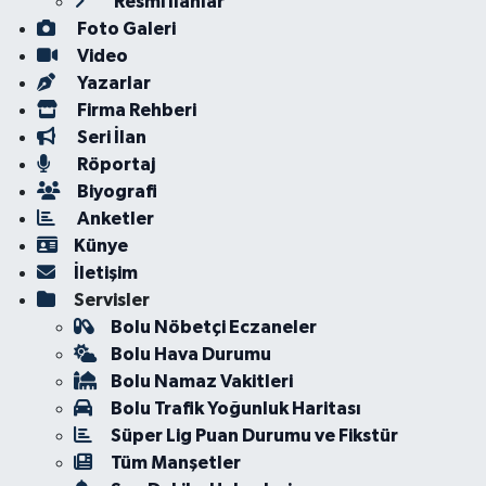
Resmi İlanlar
Foto Galeri
Video
Yazarlar
Firma Rehberi
Seri İlan
Röportaj
Biyografi
Anketler
Künye
İletişim
Servisler
Bolu Nöbetçi Eczaneler
Bolu Hava Durumu
Bolu Namaz Vakitleri
Bolu Trafik Yoğunluk Haritası
Süper Lig Puan Durumu ve Fikstür
Tüm Manşetler