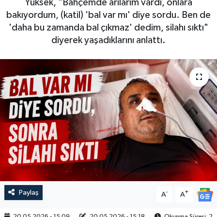
Yüksek, "Bahçemde arılarım vardı, onlara
bakıyordum, (katil) 'bal var mı' diye sordu. Ben de
'daha bu zamanda bal çıkmaz' dedim, silahı sıktı"
diyerek yaşadıklarını anlattı.
Paylaş
-
+
A
A
20.05.2026 - 15:09
20.05.2026 - 15:18
Okunma Süresi: 2