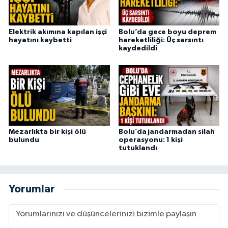
Elektrik akımına kapılan işçi
Bolu’da gece boyu deprem
hayatını kaybetti
hareketliliği: Üç sarsıntı
kaydedildi
Mezarlıkta bir kişi ölü
Bolu’da jandarmadan silah
bulundu
operasyonu: 1 kişi
tutuklandı
Yorumlar