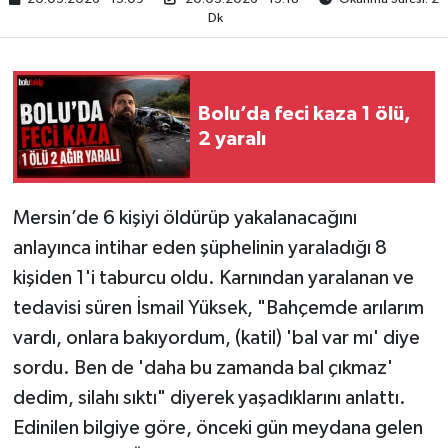
Dk
Bolu’da feci kaza 1 ölü,
2 yaralı
Mersin’de 6 kişiyi öldürüp yakalanacağını
anlayınca intihar eden şüphelinin yaraladığı 8
kişiden 1'i taburcu oldu. Karnından yaralanan ve
tedavisi süren İsmail Yüksek, "Bahçemde arılarım
vardı, onlara bakıyordum, (katil) 'bal var mı' diye
sordu. Ben de 'daha bu zamanda bal çıkmaz'
dedim, silahı sıktı" diyerek yaşadıklarını anlattı.
Edinilen bilgiye göre, önceki gün meydana gelen