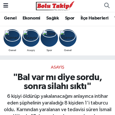
Genel
Ekonomi
Sağlık
Spor
İlçe Haberleri
Genel
Asayiş
Spor
Genel
ASAYIŞ
"Bal var mı diye sordu,
sonra silahı sıktı"
6 kişiyi öldürüp yakalanacağını anlayınca intihar
eden şüphelinin yaraladığı 8 kişiden 1'i taburcu
oldu. Karnından yaralanan ve tedavisi süren İsmail