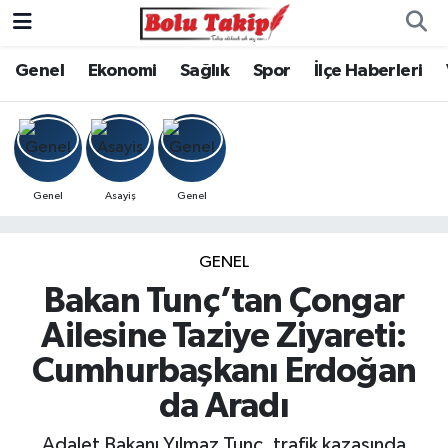
Genel
Ekonomi
Sağlık
Spor
İlçe Haberleri
Genel
Asayiş
Genel
GENEL
Bakan Tunç’tan Çongar
Ailesine Taziye Ziyareti:
Cumhurbaşkanı Erdoğan
da Aradı
Adalet Bakanı Yılmaz Tunç, trafik kazasında