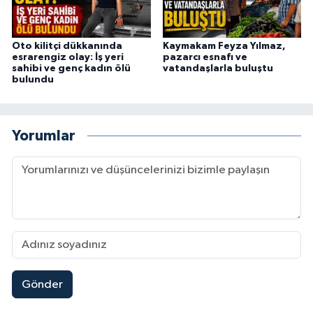
Oto kilitçi dükkanında
Kaymakam Feyza Yılmaz,
esrarengiz olay: İş yeri
pazarcı esnafı ve
sahibi ve genç kadın ölü
vatandaşlarla buluştu
bulundu
Yorumlar
Gönder