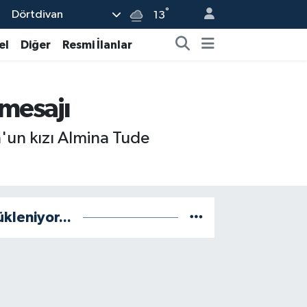
°
Dörtdivan
13
el
Diğer
Resmi İlanlar
 mesajı
'un kızı Almina Tude
ükleniyor...