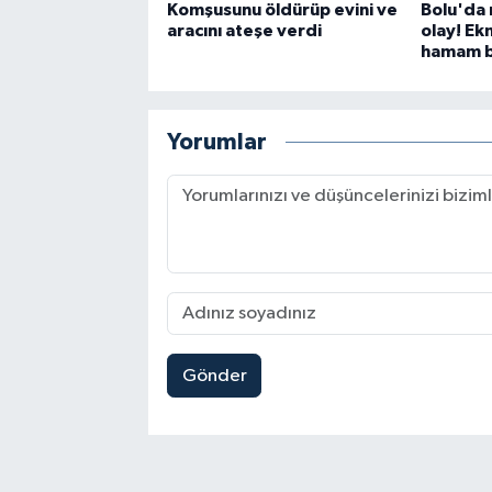
Komşusunu öldürüp evini ve
Bolu'da 
aracını ateşe verdi
olay! Ek
hamam bö
Yorumlar
Gönder