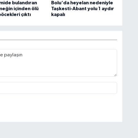
mide bulandıran
Bolu'da heyelan nedeniyle
meğin içinden ölü
Taşkesti-Abant yolu 1 aydır
cekleri çıktı
kapalı