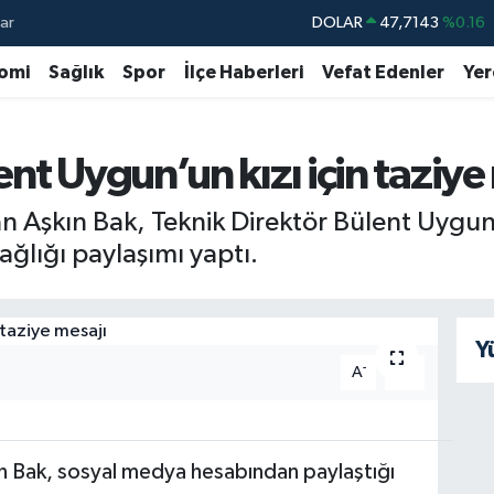
ar
DOLAR
47,7143
%0.16
EURO
55,0317
%-0.02
omi
Sağlık
Spor
İlçe Haberleri
Vefat Edenler
Yer
STERLİN
64,2463
%0.07
GRAM ALTIN
6510.40
%0.45
nt Uygun’un kızı için taziye
BİST100
13.799
%70
 Aşkın Bak, Teknik Direktör Bülent Uygun
BITCOIN
64.225,61
%-0.63
ğlığı paylaşımı yaptı.
Y
-
+
A
A
n Bak, sosyal medya hesabından paylaştığı