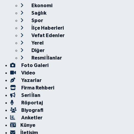
Ekonomi
Sağlık
Spor
İlçe Haberleri
Vefat Edenler
Yerel
Diğer
Resmi İlanlar
Foto Galeri
Video
Yazarlar
Firma Rehberi
Seri İlan
Röportaj
Biyografi
Anketler
Künye
İletişim