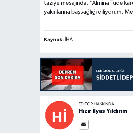
taziye mesajında, "Almina Tude kard
yakınlarına başsağlığı diliyorum. Mek
Kaynak:
İHA
EDITÖRÜN SEÇTIĞI
ŞİDDETLİ DE
EDITÖR HAKKINDA
Hızır İlyas Yıldırım