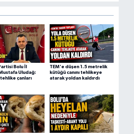
rtisi Bolu İl
TEM'e düşen 1.5 metrelik
Mustafa Uludağ:
kütüğü canını tehlikeye
tehlike çanları
atarak yoldan kaldırdı