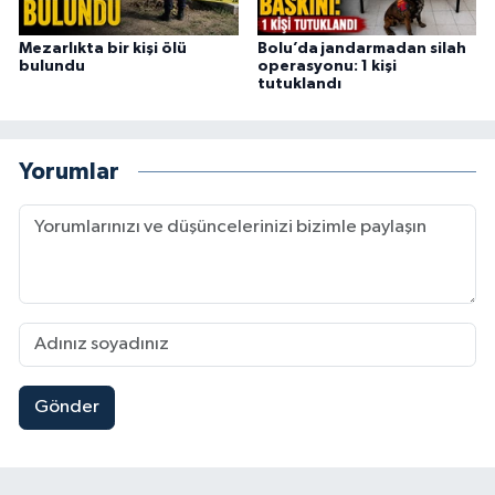
Mezarlıkta bir kişi ölü
Bolu’da jandarmadan silah
bulundu
operasyonu: 1 kişi
tutuklandı
Yorumlar
Gönder