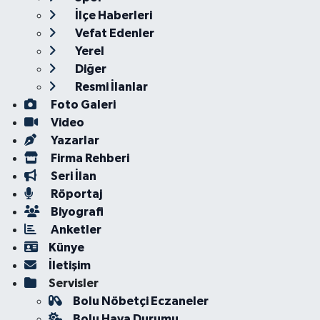
İlçe Haberleri
Vefat Edenler
Yerel
Diğer
Resmi İlanlar
Foto Galeri
Video
Yazarlar
Firma Rehberi
Seri İlan
Röportaj
Biyografi
Anketler
Künye
İletişim
Servisler
Bolu Nöbetçi Eczaneler
Bolu Hava Durumu