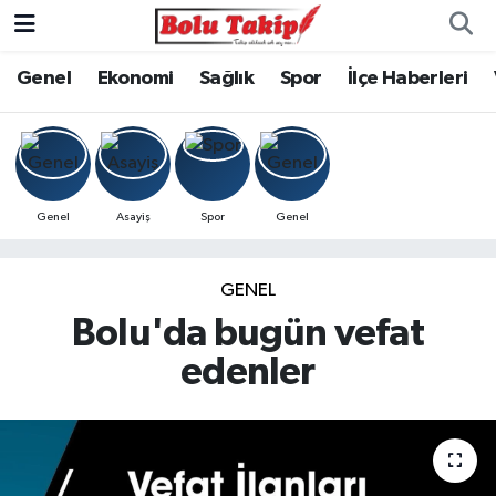
Genel
Ekonomi
Sağlık
Spor
İlçe Haberleri
Genel
Asayiş
Spor
Genel
GENEL
Bolu'da bugün vefat
edenler