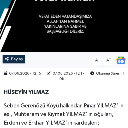
Paylaş
-
+
A
A
07.06.2026 - 12:15
07.06.2026 - 12:17
Okunma Süresi: 1
Dk
HÜSEYİN YILMAZ
Seben Gerenözü Köyü halkından Pınar YILMAZ’ ın
eşi, Muhterem ve Kıymet YILMAZ’ ın oğulları,
Erdem ve Erkhan YILMAZ’ ın kardeşleri;