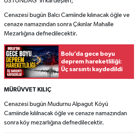
ÜSTÜNDAĞ’ ın kardeşleri;
Cenazesi bugün Balcı Camiinde kılınacak öğle ve
cenaze namazından sonra Çıkınlar Mahalle
Mezarlığına defnedilecektir.
Bolu’da gece boyu
deprem hareketliliği:
Üç sarsıntı kaydedildi
MÜRÜVVET KILIÇ
Cenazesi bugün Mudurnu Alpagut Köyü
Camiinde kılılnacak öğle ve cenaze namazından
sonra köy mezarlığına defnedilecektir.