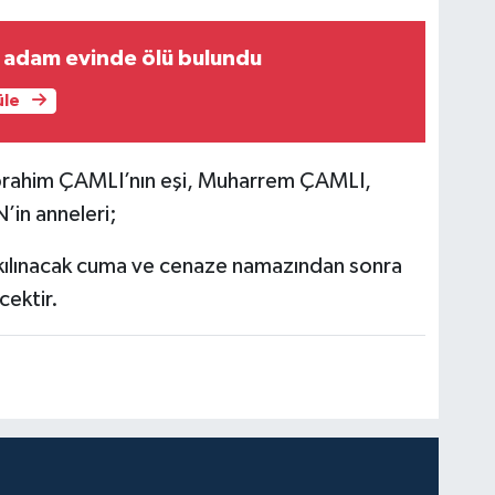
i adam evinde ölü bulundu
üle
brahim ÇAMLI’nın eşi, Muharrem ÇAMLI,
n anneleri;
ılınacak cuma ve cenaze namazından sonra
ektir.