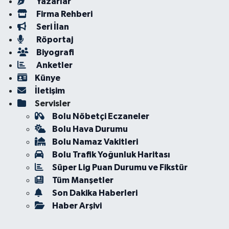
Yazarlar
Firma Rehberi
Seri İlan
Röportaj
Biyografi
Anketler
Künye
İletişim
Servisler
Bolu Nöbetçi Eczaneler
Bolu Hava Durumu
Bolu Namaz Vakitleri
Bolu Trafik Yoğunluk Haritası
Süper Lig Puan Durumu ve Fikstür
Tüm Manşetler
Son Dakika Haberleri
Haber Arşivi