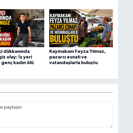
tçi dükkanında
Kaymakam Feyza Yılmaz,
z olay: İş yeri
pazarcı esnafı ve
e genç kadın ölü
vatandaşlarla buluştu