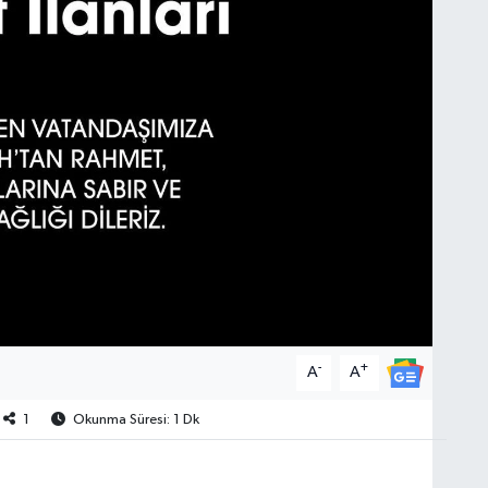
-
+
A
A
1
Okunma Süresi: 1 Dk