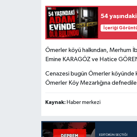
54 yaşındak
İçeriği Görünt
Ömerler köyü halkından, Merhum İ
Emine KARAGÖZ ve Hatice GÖREN’i
Cenazesi bugün Ömerler köyünde k
Ömerler Köy Mezarlığına defnedilec
Kaynak:
Haber merkezi
EDITÖRÜN SEÇTIĞI