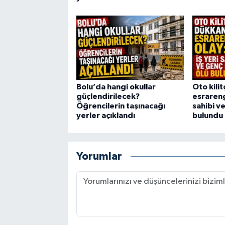
Bolu’da hangi okullar
Oto kili
güçlendirilecek?
esrarengi
Öğrencilerin taşınacağı
sahibi v
yerler açıklandı
bulundu
Yorumlar