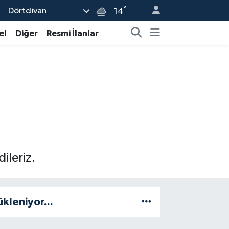
°
Dörtdivan
14
el
Diğer
Resmi İlanlar
ileriz.
ükleniyor...