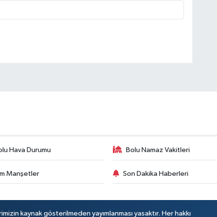
olu Hava Durumu
Bolu Namaz Vakitleri
m Manşetler
Son Dakika Haberleri
rimizin kaynak gösterilmeden yayımlanması yasaktır. Her hakkı