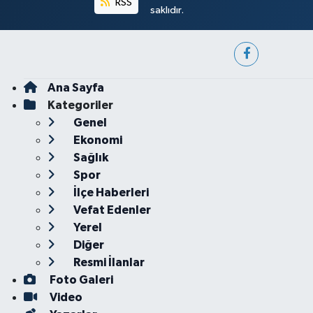
RSS
saklıdır.
Ana Sayfa
Kategoriler
Genel
Ekonomi
Sağlık
Spor
İlçe Haberleri
Vefat Edenler
Yerel
Diğer
Resmi İlanlar
Foto Galeri
Video