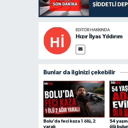
ŞİDDETLİ DE
EDITÖR HAKKINDA
Hızır İlyas Yıldırım
Bunlar da ilginizi çekebilir
Bolu’da feci kaza 1 ölü, 2
54 yaşı
yaralı
ölü bulu