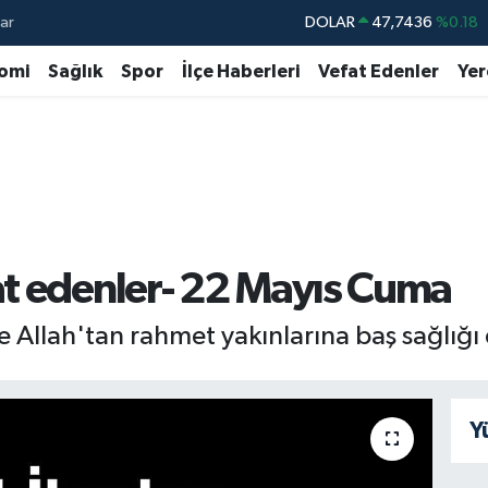
ar
DOLAR
47,7436
%0.18
EURO
55,2510
%0.32
omi
Sağlık
Spor
İlçe Haberleri
Vefat Edenler
Yer
STERLİN
64,4811
%0.38
GRAM ALTIN
6648.99
%2.59
BİST100
13.779
%-14
BITCOIN
64.960,21
%0.87
t edenler- 22 Mayıs Cuma
Allah'tan rahmet yakınlarına baş sağlığı d
Y