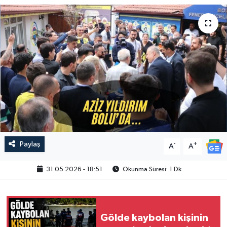
Paylaş
-
+
A
A
31.05.2026 - 18:51
Okunma Süresi: 1 Dk
Gölde kaybolan kişinin