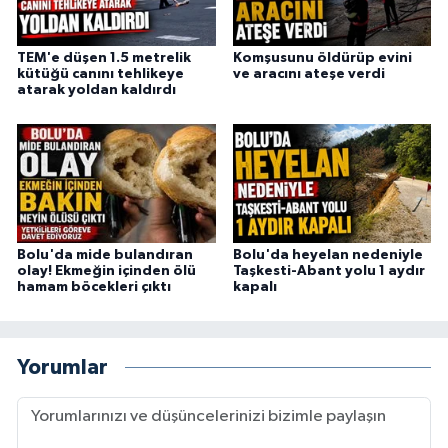
TEM'e düşen 1.5 metrelik
Komşusunu öldürüp evini
kütüğü canını tehlikeye
ve aracını ateşe verdi
atarak yoldan kaldırdı
Bolu'da mide bulandıran
Bolu'da heyelan nedeniyle
olay! Ekmeğin içinden ölü
Taşkesti-Abant yolu 1 aydır
hamam böcekleri çıktı
kapalı
Yorumlar