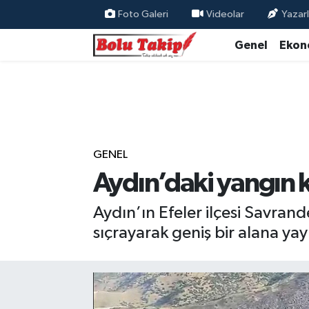
Foto Galeri
Videolar
Yazarl
Genel
Ekon
GENEL
Aydın’daki yangın ko
Aydın’ın Efeler ilçesi Savran
sıçrayarak geniş bir alana yay