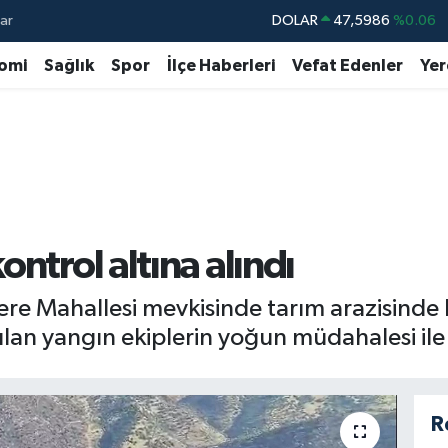
ar
DOLAR
47,5986
%0.06
EURO
55,0700
%0.1
omi
Sağlık
Spor
İlçe Haberleri
Vefat Edenler
Yer
STERLİN
64,2438
%0.21
GRAM ALTIN
6513.94
%0.32
BİST100
13.768
%48
BITCOIN
64.602,05
%0.69
ntrol altına alındı
dere Mahallesi mevkisinde tarım arazisinde
ılan yangın ekiplerin yoğun müdahalesi ile 
R