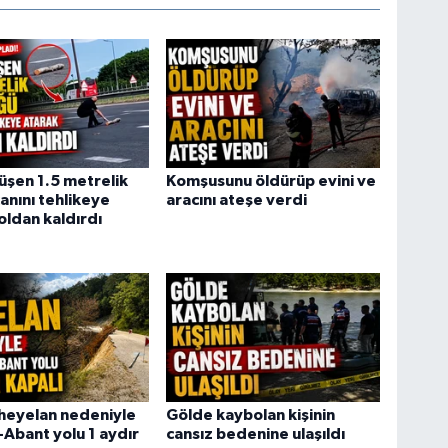
şen 1.5 metrelik
Komşusunu öldürüp evini ve
anını tehlikeye
aracını ateşe verdi
oldan kaldırdı
heyelan nedeniyle
Gölde kaybolan kişinin
-Abant yolu 1 aydır
cansız bedenine ulaşıldı