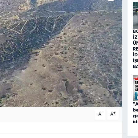
B
İ
Ü
R
İD
İŞ
B
"A
be
-
+
A
A
ge
id