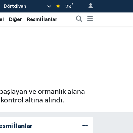
°
Dörtdivan
29
el
Diğer
Resmi İlanlar
 başlayan ve ormanlık alana
kontrol altına alındı.
esmi İlanlar