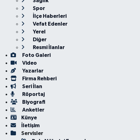
Sağlık
Spor
İlçe Haberleri
Vefat Edenler
Yerel
Diğer
Resmi İlanlar
Foto Galeri
Video
Yazarlar
Firma Rehberi
Seri İlan
Röportaj
Biyografi
Anketler
Künye
İletişim
Servisler