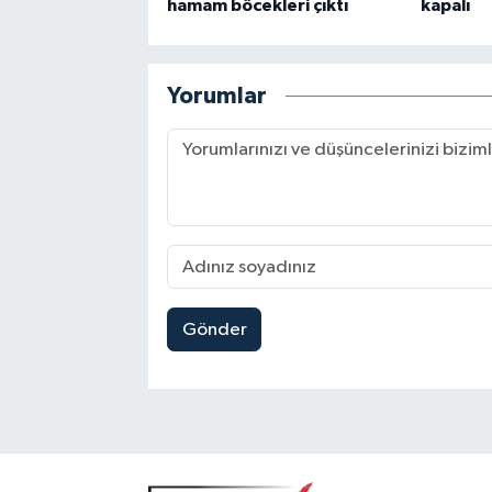
hamam böcekleri çıktı
kapalı
Yorumlar
Gönder