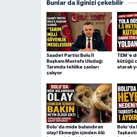
Bunlar da ilginizi çekebilir
Saadet Partisi Bolu İl
TEM'e dü
Başkanı Mustafa Uludağ:
kütüğü c
Tarımda tehlike çanları
atarak y
çalıyor
Bolu'da mide bulandıran
Bolu'da 
olay! Ekmeğin içinden ölü
Taşkesti