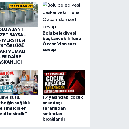
RESMİ İLANDIR
OLU ABANT
Bolu belediyesi
ZZET BAYSAL
başkanvekili Tuna
NİVERSİTESİ
Özcan'dan sert
EKTÖRLÜĞÜ
cevap
ARİ VE MALİ
LER DAİRE
AŞKANLIĞI
nne sütü,
17 yaşındaki çocuk
beğin sağlıklı
arkadaşı
lişimi için en
tarafından
eal besindir"
sırtından
bıçaklandı