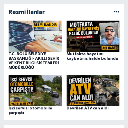
Resmi İlanlar
RESMİ İLANDIR
T.C. BOLU BELEDİYE
Mutfakta hayatını
BAŞKANLIĞI- AKILLI ŞEHİR
kaybetmiş halde bulundu
VE KENT BİLGİ SİSTEMLERİ
MÜDÜRLÜĞÜ
İşçi servisi otomobille
Devrilen ATV can aldı
çarpıştı