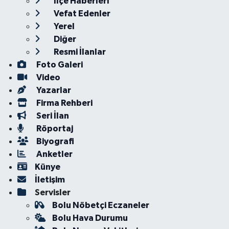
İlçe Haberleri
Vefat Edenler
Yerel
Diğer
Resmi İlanlar
Foto Galeri
Video
Yazarlar
Firma Rehberi
Seri İlan
Röportaj
Biyografi
Anketler
Künye
İletişim
Servisler
Bolu Nöbetçi Eczaneler
Bolu Hava Durumu