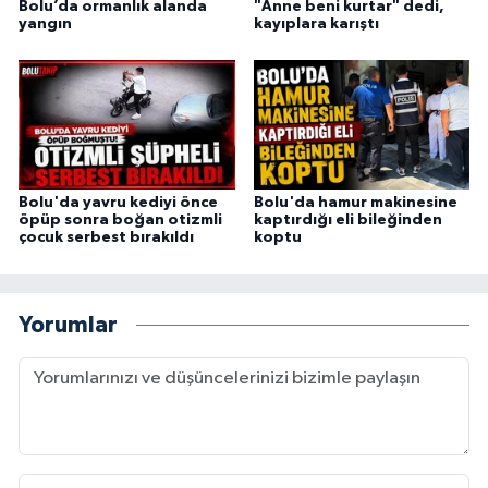
Bolu’da ormanlık alanda
"Anne beni kurtar" dedi,
yangın
kayıplara karıştı
Bolu'da yavru kediyi önce
Bolu'da hamur makinesine
öpüp sonra boğan otizmli
kaptırdığı eli bileğinden
çocuk serbest bırakıldı
koptu
Yorumlar