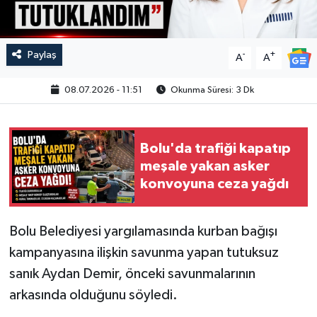
Paylaş
-
+
A
A
08.07.2026 - 11:51
Okunma Süresi: 3 Dk
Bolu'da trafiği kapatıp
meşale yakan asker
konvoyuna ceza yağdı
Bolu Belediyesi yargılamasında kurban bağışı
kampanyasına ilişkin savunma yapan tutuksuz
sanık Aydan Demir, önceki savunmalarının
arkasında olduğunu söyledi.