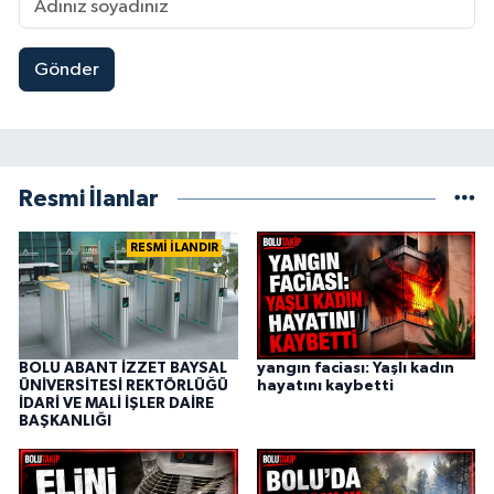
Gönder
Resmi İlanlar
RESMİ İLANDIR
BOLU ABANT İZZET BAYSAL
yangın faciası: Yaşlı kadın
ÜNİVERSİTESİ REKTÖRLÜĞÜ
hayatını kaybetti
İDARİ VE MALİ İŞLER DAİRE
BAŞKANLIĞI