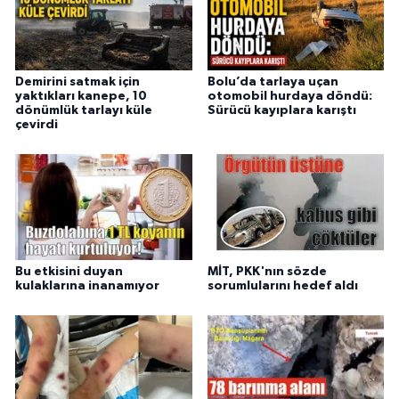
Demirini satmak için
Bolu’da tarlaya uçan
yaktıkları kanepe, 10
otomobil hurdaya döndü:
dönümlük tarlayı küle
Sürücü kayıplara karıştı
çevirdi
Bu etkisini duyan
MİT, PKK'nın sözde
kulaklarına inanamıyor
sorumlularını hedef aldı