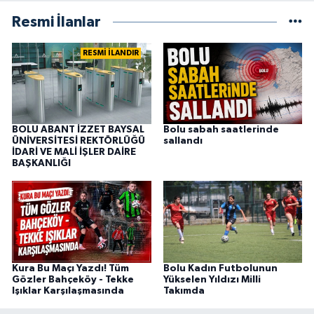
Resmi İlanlar
RESMİ İLANDIR
BOLU ABANT İZZET BAYSAL
Bolu sabah saatlerinde
ÜNİVERSİTESİ REKTÖRLÜĞÜ
sallandı
İDARİ VE MALİ İŞLER DAİRE
BAŞKANLIĞI
Kura Bu Maçı Yazdı! Tüm
Bolu Kadın Futbolunun
Gözler Bahçeköy - Tekke
Yükselen Yıldızı Milli
Işıklar Karşılaşmasında
Takımda