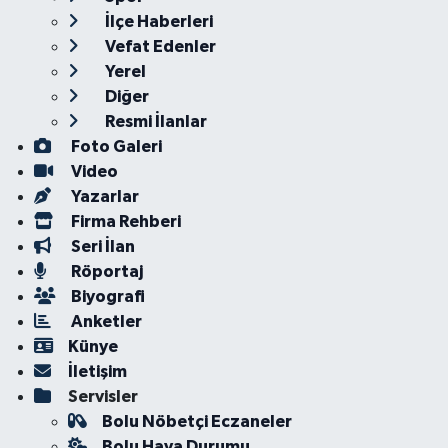
İlçe Haberleri
Vefat Edenler
Yerel
Diğer
Resmi İlanlar
Foto Galeri
Video
Yazarlar
Firma Rehberi
Seri İlan
Röportaj
Biyografi
Anketler
Künye
İletişim
Servisler
Bolu Nöbetçi Eczaneler
Bolu Hava Durumu