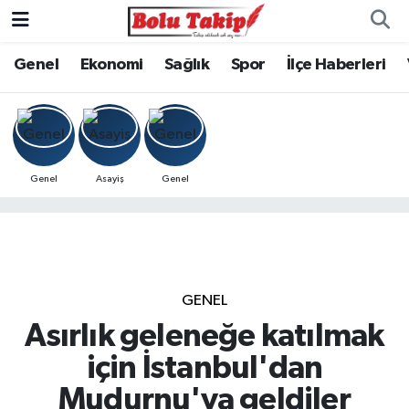
Genel
Ekonomi
Sağlık
Spor
İlçe Haberleri
Genel
Asayiş
Genel
GENEL
Asırlık geleneğe katılmak
için İstanbul'dan
Mudurnu'ya geldiler