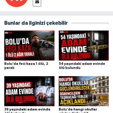
Bunlar da ilginizi çekebilir
Bolu’da feci kaza 1 ölü, 2
54 yaşındaki adam evinde
yaralı
ölü bulundu
39 yaşındaki adam evinde
Bolu’da hangi okullar