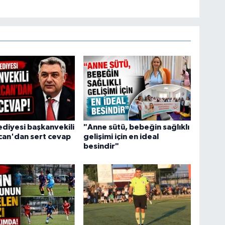
ediyesi başkanvekili
"Anne sütü, bebeğin sağlıklı
can'dan sert cevap
gelişimi için en ideal
besindir"