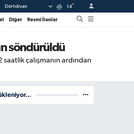
°
Dörtdivan
14
el
Diğer
Resmi İlanlar
gın söndürüldü
 2 saatlik çalışmanın ardından
ükleniyor...