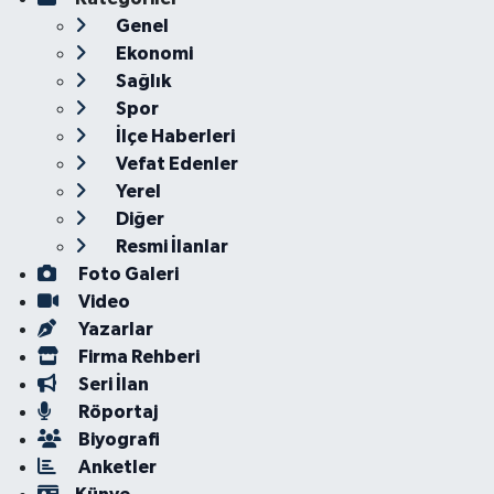
Genel
Ekonomi
Sağlık
Spor
İlçe Haberleri
Vefat Edenler
Yerel
Diğer
Resmi İlanlar
Foto Galeri
Video
Yazarlar
Firma Rehberi
Seri İlan
Röportaj
Biyografi
Anketler