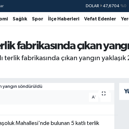
ar
DOLAR
47,6704
%0
EURO
55,0406
%-0.08
omi
Sağlık
Spor
İlçe Haberleri
Vefat Edenler
Yer
STERLİN
64,2143
%0
GRAM ALTIN
6510.40
%0.45
rlik fabrikasında çıkan yan
BİST100
13.799
%70
ı terlik fabrikasında çıkan yangın yaklaşık
BITCOIN
64.225,61
%-0.63
Y
-
+
A
A
şoluk Mahallesi'nde bulunan 5 katlı terlik