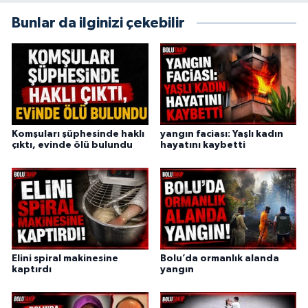
Bunlar da ilginizi çekebilir
Komşuları şüphesinde haklı
yangın faciası: Yaşlı kadın
çıktı, evinde ölü bulundu
hayatını kaybetti
Elini spiral makinesine
Bolu’da ormanlık alanda
kaptırdı
yangın