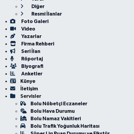
Diğer
Resmi İlanlar
Foto Galeri
Video
Yazarlar
Firma Rehberi
Seri İlan
Röportaj
Biyografi
Anketler
Künye
İletişim
Servisler
Bolu Nöbetçi Eczaneler
Bolu Hava Durumu
Bolu Namaz Vakitleri
Bolu Trafik Yoğunluk Haritası
Süper Lig Puan Durumu ve Fikstür