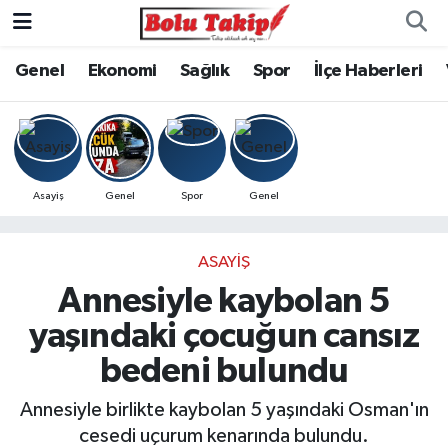
Genel
Ekonomi
Sağlık
Spor
İlçe Haberleri
Asayiş
Genel
Spor
Genel
ASAYIŞ
Annesiyle kaybolan 5
yaşındaki çocuğun cansız
bedeni bulundu
Annesiyle birlikte kaybolan 5 yaşındaki Osman'ın
cesedi uçurum kenarında bulundu.