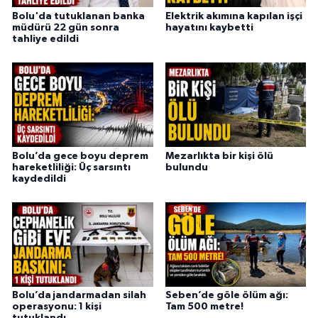
Bolu'da tutuklanan banka
Elektrik akımına kapılan işçi
müdürü 22 gün sonra
hayatını kaybetti
tahliye edildi
Bolu’da gece boyu deprem
Mezarlıkta bir kişi ölü
hareketliliği: Üç sarsıntı
bulundu
kaydedildi
Bolu’da jandarmadan silah
Seben’de göle ölüm ağı:
operasyonu: 1 kişi
Tam 500 metre!