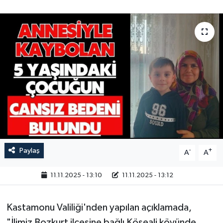
Paylaş
-
+
A
A
11.11.2025 - 13:10
11.11.2025 - 13:12
Kastamonu Valiliği'nden yapılan açıklamada,
"İlimiz Bozkurt ilçesine bağlı Köseali köyünde