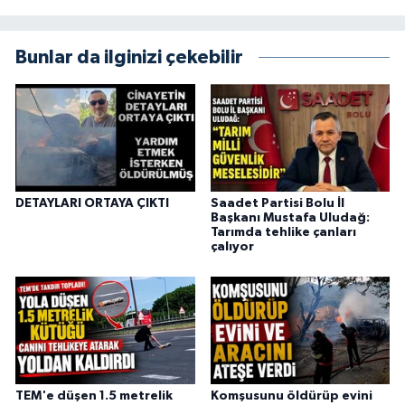
Bunlar da ilginizi çekebilir
DETAYLARI ORTAYA ÇIKTI
Saadet Partisi Bolu İl
Başkanı Mustafa Uludağ:
Tarımda tehlike çanları
çalıyor
TEM'e düşen 1.5 metrelik
Komşusunu öldürüp evini