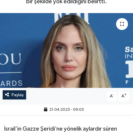
bir şekilde yok edildiğini belirtti.
Paylaş
-
+
A
A
21.04.2025 - 09:05
İsrail’in Gazze Şeridi’ne yönelik aylardır süren