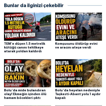
Bunlar da ilginizi çekebilir
TEM'e düşen 1.5 metrelik
Komşusunu öldürüp evini
kütüğü canını tehlikeye
ve aracını ateşe verdi
atarak yoldan kaldırdı
Bolu'da mide bulandıran
Bolu'da heyelan nedeniyle
olay! Ekmeğin içinden ölü
Taşkesti-Abant yolu 1 aydır
hamam böcekleri çıktı
kapalı