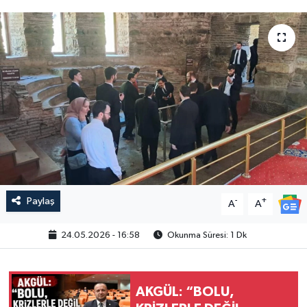
Paylaş
-
+
A
A
24.05.2026 - 16:58
Okunma Süresi: 1 Dk
AKGÜL: “BOLU,