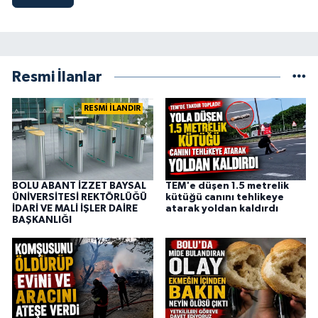
Resmi İlanlar
RESMİ İLANDIR
BOLU ABANT İZZET BAYSAL
TEM'e düşen 1.5 metrelik
ÜNİVERSİTESİ REKTÖRLÜĞÜ
kütüğü canını tehlikeye
İDARİ VE MALİ İŞLER DAİRE
atarak yoldan kaldırdı
BAŞKANLIĞI