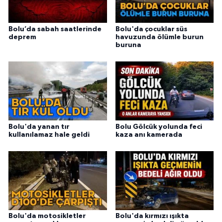
Bolu’da sabah saatlerinde
Bolu'da çocuklar süs
deprem
havuzunda ölümle burun
buruna
Bolu'da yanan tır
Bolu Gölcük yolunda feci
kullanılamaz hale geldi
kaza anı kamerada
Bolu'da motosikletler
Bolu'da kırmızı ışıkta