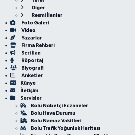
Yerel
Diğer
Resmi İlanlar
Foto Galeri
Video
Yazarlar
Firma Rehberi
Seri İlan
Röportaj
Biyografi
Anketler
Künye
İletişim
Servisler
Bolu Nöbetçi Eczaneler
Bolu Hava Durumu
Bolu Namaz Vakitleri
Bolu Trafik Yoğunluk Haritası