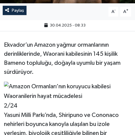
Paylaş
-
+
A
A
30.04.2025 - 08:33
Ekvador’un Amazon yağmur ormanlarının
derinliklerinde, Waorani kabilesinin 145 kişilik
Bameno topluluğu, doğayla uyumlu bir yaşam
sürdürüyor.
2/24
Yasuni Milli Parkı’nda, Shiripuno ve Cononaco
nehirleri boyunca kanoyla ulaşılan bu izole
yerleşim, biyolojik çeşitliliğiyle bilinen bir