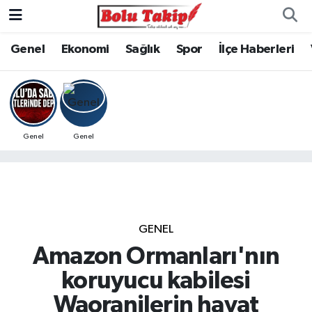
Genel
Ekonomi
Sağlık
Spor
İlçe Haberleri
Genel
Genel
GENEL
Amazon Ormanları'nın
koruyucu kabilesi
Waoranilerin hayat