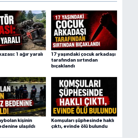
azası: 1 ağır yaralı
17 yaşındaki çocuk arkadaşı
tarafından sırtından
bıçaklandı
ybolan kişinin
Komşuları şüphesinde haklı
edenine ulaşıldı
çıktı, evinde ölü bulundu