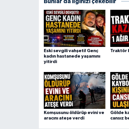
Bunlar da ilginizi çekebilir
Eski sevgili vahşeti! Genç
Traktör k
kadın hastanede yaşamını
yitirdi
Komşusunu öldürüp evini ve
Gölde ka
aracını ateşe verdi
cansız b