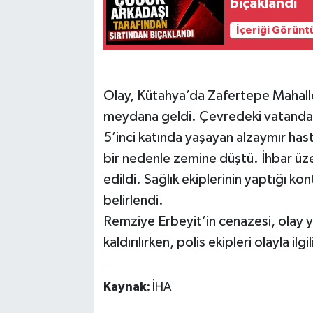
bıçaklandı
İçeriği Görünt
Olay, Kütahya’da Zafertepe Mahall
meydana geldi. Çevredeki vatandaş
5’inci katında yaşayan alzaymır has
bir nedenle zemine düştü. İhbar üzer
edildi. Sağlık ekiplerinin yaptığı ko
belirlendi.
Remziye Erbeyit’in cenazesi, olay y
kaldırılırken, polis ekipleri olayla ilg
Kaynak:
İHA