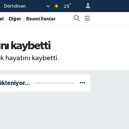
°
Dörtdivan
25
el
Diğer
Resmi İlanlar
nı kaybetti
k hayatını kaybetti.
ükleniyor...