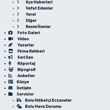
İlçe Haberleri
Vefat Edenler
Yerel
Diğer
Resmi İlanlar
Foto Galeri
Video
Yazarlar
Firma Rehberi
Seri İlan
Röportaj
Biyografi
Anketler
Künye
İletişim
Servisler
Bolu Nöbetçi Eczaneler
Bolu Hava Durumu