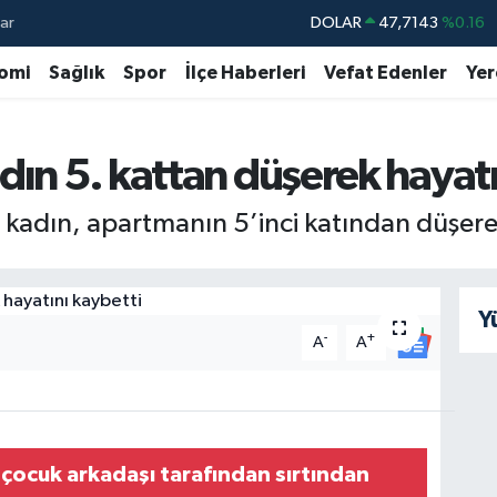
ar
DOLAR
47,7143
%0.16
EURO
55,0317
%-0.02
omi
Sağlık
Spor
İlçe Haberleri
Vefat Edenler
Yer
STERLİN
64,2463
%0.07
GRAM ALTIN
6574.81
%1.44
dın 5. kattan düşerek hayatı
BİST100
13.887
%64
 kadın, apartmanın 5’inci katından düşere
BITCOIN
64.360,53
%-0.76
Y
-
+
A
A
 çocuk arkadaşı tarafından sırtından