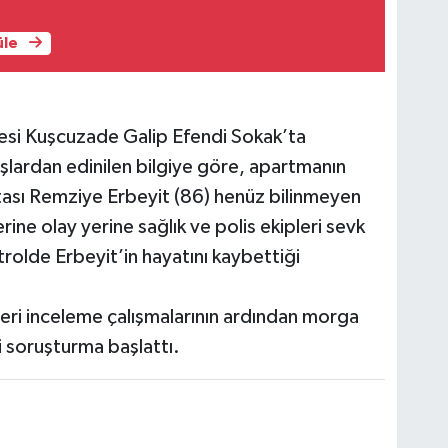
üle
esi Kuşcuzade Galip Efendi Sokak’ta
lardan edinilen bilgiye göre, apartmanın
tası Remziye Erbeyit (86) henüz bilinmeyen
ine olay yerine sağlık ve polis ekipleri sevk
ntrolde Erbeyit’in hayatını kaybettiği
eri inceleme çalışmalarının ardından morga
ili soruşturma başlattı.