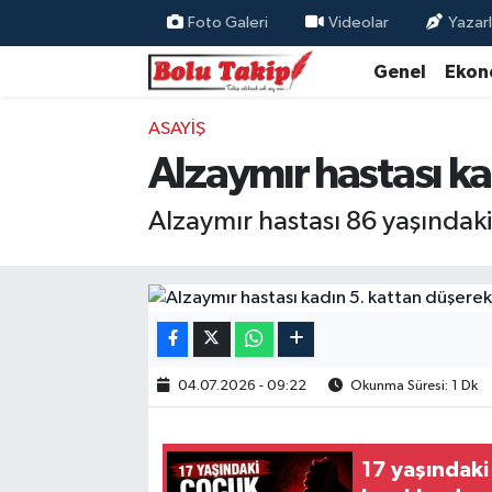
Foto Galeri
Videolar
Yazarl
Genel
Ekon
ASAYIŞ
Alzaymır hastası ka
Alzaymır hastası 86 yaşındaki
04.07.2026 - 09:22
Okunma Süresi: 1 Dk
17 yaşındaki