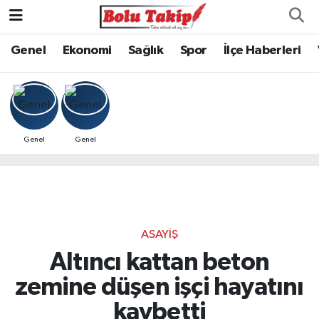
Genel
Ekonomi
Sağlık
Spor
İlçe Haberleri
Genel
Genel
ASAYIŞ
Altıncı kattan beton
zemine düşen işçi hayatını
kaybetti