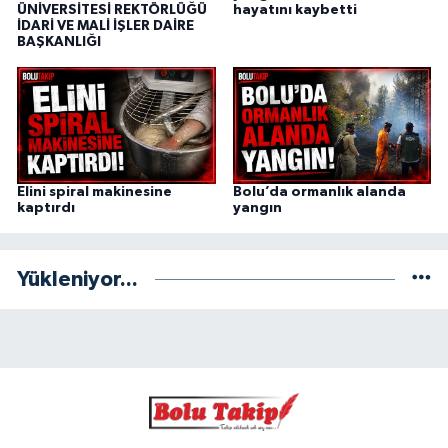
ÜNİVERSİTESİ REKTÖRLÜĞÜ
hayatını kaybetti
İDARİ VE MALİ İŞLER DAİRE
BAŞKANLIĞI
Elini spiral makinesine
Bolu’da ormanlık alanda
kaptırdı
yangın
Yükleniyor...