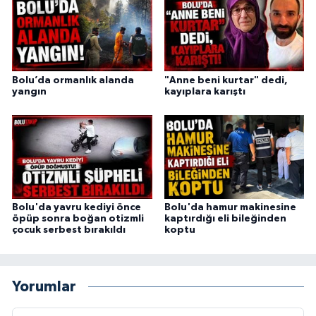
Bolu’da ormanlık alanda
"Anne beni kurtar" dedi,
yangın
kayıplara karıştı
Bolu'da yavru kediyi önce
Bolu'da hamur makinesine
öpüp sonra boğan otizmli
kaptırdığı eli bileğinden
çocuk serbest bırakıldı
koptu
Yorumlar