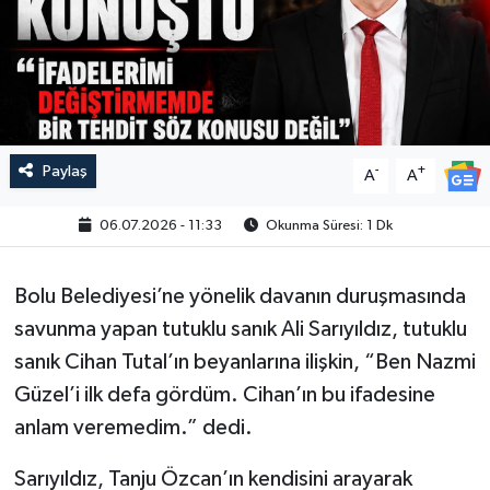
Paylaş
-
+
A
A
06.07.2026 - 11:33
Okunma Süresi: 1 Dk
Bolu Belediyesi’ne yönelik davanın duruşmasında
savunma yapan tutuklu sanık Ali Sarıyıldız, tutuklu
sanık Cihan Tutal’ın beyanlarına ilişkin, “Ben Nazmi
Güzel’i ilk defa gördüm. Cihan’ın bu ifadesine
anlam veremedim.” dedi.
Sarıyıldız, Tanju Özcan’ın kendisini arayarak