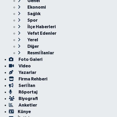
Genel
Ekonomi
Sağlık
Spor
İlçe Haberleri
Vefat Edenler
Yerel
Diğer
Resmi İlanlar
Foto Galeri
Video
Yazarlar
Firma Rehberi
Seri İlan
Röportaj
Biyografi
Anketler
Künye