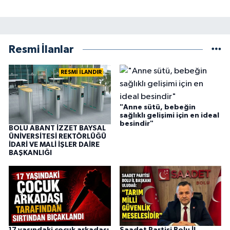
Resmi İlanlar
RESMİ İLANDIR
"Anne sütü, bebeğin
sağlıklı gelişimi için en ideal
besindir"
BOLU ABANT İZZET BAYSAL
ÜNİVERSİTESİ REKTÖRLÜĞÜ
İDARİ VE MALİ İŞLER DAİRE
BAŞKANLIĞI
17 yaşındaki çocuk arkadaşı
Saadet Partisi Bolu İl