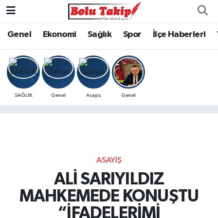
Genel
Ekonomi
Sağlık
Spor
İlçe Haberleri
SAĞLIK
Genel
Asayiş
Genel
ASAYIŞ
ALİ SARIYILDIZ
MAHKEMEDE KONUŞTU
“İFADELERİMİ