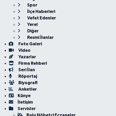
Spor
İlçe Haberleri
Vefat Edenler
Yerel
Diğer
Resmi İlanlar
Foto Galeri
Video
Yazarlar
Firma Rehberi
Seri İlan
Röportaj
Biyografi
Anketler
Künye
İletişim
Servisler
Bolu Nöbetçi Eczaneler