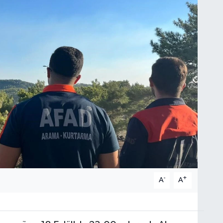
-
+
A
A