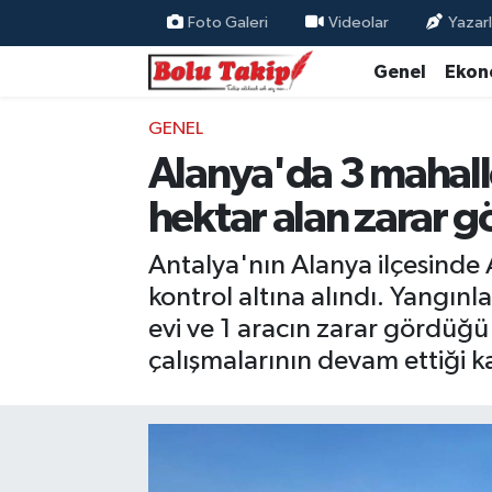
Foto Galeri
Videolar
Yazarl
Genel
Ekon
GENEL
Alanya'da 3 mahall
hektar alan zarar g
Antalya'nın Alanya ilçesinde 
kontrol altına alındı. Yangınl
evi ve 1 aracın zarar gördüğü
çalışmalarının devam ettiği k