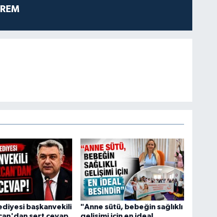
PREM
ediyesi başkanvekili
"Anne sütü, bebeğin sağlıklı
can'dan sert cevap
gelişimi için en ideal