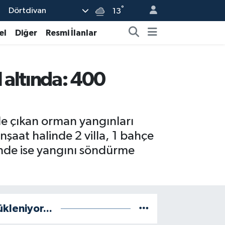
°
Dörtdivan
13
el
Diğer
Resmi İlanlar
 altında: 400
nde çıkan orman yangınları
nşaat halinde 2 villa, 1 bahçe
rinde ise yangını söndürme
ükleniyor...