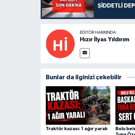
ŞİDDETLİ DE
EDITÖR HAKKINDA
Hızır İlyas Yıldırım
Bunlar da ilginizi çekebilir
Traktör kazası: 1 ağır yaralı
Bolu bel
Tuna Öz