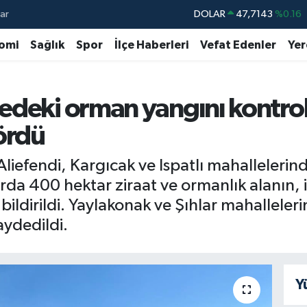
ar
DOLAR
47,7143
%0.16
EURO
55,0317
%-0.02
omi
Sağlık
Spor
İlçe Haberleri
Vefat Edenler
Yer
STERLİN
64,2463
%0.07
GRAM ALTIN
6510.40
%0.45
edeki orman yangını kontrol
BİST100
13.799
%70
ördü
BITCOIN
64.225,61
%-0.63
Aliefendi, Kargıcak ve Ispatlı mahalleleri
arda 400 hektar ziraat ve ormanlık alanın, i
 bildirildi. Yaylakonak ve Şıhlar mahallele
aydedildi.
Y