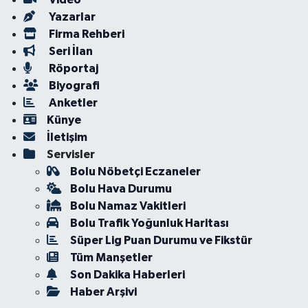
Yazarlar
Firma Rehberi
Seri İlan
Röportaj
Biyografi
Anketler
Künye
İletişim
Servisler
Bolu Nöbetçi Eczaneler
Bolu Hava Durumu
Bolu Namaz Vakitleri
Bolu Trafik Yoğunluk Haritası
Süper Lig Puan Durumu ve Fikstür
Tüm Manşetler
Son Dakika Haberleri
Haber Arşivi