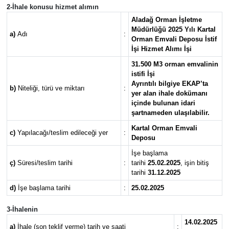
2-İhale konusu hizmet alımın
Aladağ Orman İşletme
Müdürlüğü 2025 Yılı Kartal
a)
Adı
:
Orman Emvali Deposu İstif
İşi Hizmet Alımı İşi
31.500 M3 orman emvalinin
istifi İşi
Ayrıntılı bilgiye EKAP’ta
b)
Niteliği, türü ve miktarı
:
yer alan ihale dokümanı
içinde bulunan idari
şartnameden ulaşılabilir.
Kartal Orman Emvali
c)
Yapılacağı/teslim edileceği yer
:
Deposu
İşe başlama
ç)
Süresi/teslim tarihi
:
tarihi
25.02.2025
, işin bitiş
tarihi
31.12.2025
d)
İşe başlama tarihi
:
25.02.2025
3-İhalenin
14.02.2025
a)
İhale (son teklif verme) tarih ve saati
: