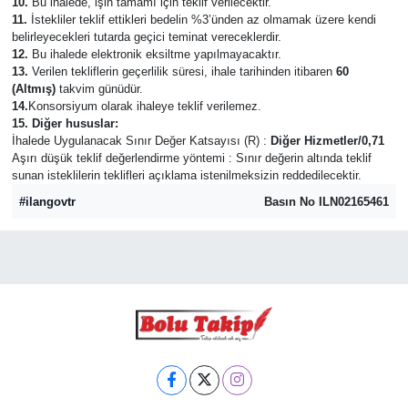
10.
Bu ihalede, işin tamamı için teklif verilecektir.
11.
İstekliler teklif ettikleri bedelin %3’ünden az olmamak üzere kendi
belirleyecekleri tutarda geçici teminat vereceklerdir.
12.
Bu ihalede elektronik eksiltme yapılmayacaktır.
13.
Verilen tekliflerin geçerlilik süresi, ihale tarihinden itibaren
60
(Altmış)
takvim günüdür.
14.
Konsorsiyum olarak ihaleye teklif verilemez.
15. Diğer hususlar:
İhalede Uygulanacak Sınır Değer Katsayısı (R) :
Diğer Hizmetler/0,71
Aşırı düşük teklif değerlendirme yöntemi : Sınır değerin altında teklif
sunan isteklilerin teklifleri açıklama istenilmeksizin reddedilecektir.
#ilangovtr
Basın No ILN02165461