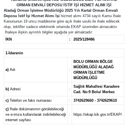
ORMAN EMVALİ DEPOSU İSTİF İŞİ HİZMET ALIMI İŞİ
Aladağ Orman İşletme Müdürlüğü 2025 Yılı Kartal Orman Emvali
Deposu İstif İşi Hizmet Alımı İşi
hizmet alımı 4734 sayılı Kamu İhale
Kanununun 19 uncu maddesine göre açık ihale usulü ile ihale edilecek
olup, teklifler sadece elektronik ortamda EKAP üzerinden alınacaktır.
İhaleye ilişkin ayrıntılı bilgiler aşağıda yer almaktadır:
İKN
:
2025/128486
1-İdarenin
BOLU ORMAN BÖLGE
MÜDÜRLÜĞÜ ALADAĞ
a)
Adı
:
ORMAN İŞLETME
MÜDÜRLÜĞÜ
Sağlık Mahallesi Karadere
b)
Adresi
:
Cad. No:9 Bolu/ Merkez
c)
Telefon ve faks numarası
:
3742629660 - 3742629610
ç)
İhale dokümanının görülebileceği
ve e-imza kullanılarak indirilebileceği
:
https://ekap.kik.gov.tr/EKAP/
internet sayfası