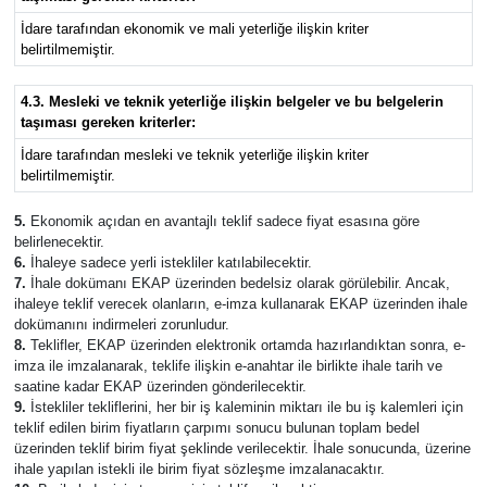
İdare tarafından ekonomik ve mali yeterliğe ilişkin kriter
belirtilmemiştir.
4.3. Mesleki ve teknik yeterliğe ilişkin belgeler ve bu belgelerin
taşıması gereken kriterler:
İdare tarafından mesleki ve teknik yeterliğe ilişkin kriter
belirtilmemiştir.
5.
Ekonomik açıdan en avantajlı teklif sadece fiyat esasına göre
belirlenecektir.
6.
İhaleye sadece yerli istekliler katılabilecektir.
7.
İhale dokümanı EKAP üzerinden bedelsiz olarak görülebilir. Ancak,
ihaleye teklif verecek olanların, e-imza kullanarak EKAP üzerinden ihale
dokümanını indirmeleri zorunludur.
8.
Teklifler, EKAP üzerinden elektronik ortamda hazırlandıktan sonra, e-
imza ile imzalanarak, teklife ilişkin e-anahtar ile birlikte ihale tarih ve
saatine kadar EKAP üzerinden gönderilecektir.
9.
İstekliler tekliflerini, her bir iş kaleminin miktarı ile bu iş kalemleri için
teklif edilen birim fiyatların çarpımı sonucu bulunan toplam bedel
üzerinden teklif birim fiyat şeklinde verilecektir. İhale sonucunda, üzerine
ihale yapılan istekli ile birim fiyat sözleşme imzalanacaktır.