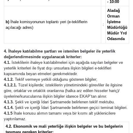
- 10:00
Aladağ
Orman
b)
İhale komisyonunun toplantı yeri (e-tekliflerin
İşletme
:
açılacağı adres)
Müdürlüğü
Müdür Yrd
Odasında
4. İhaleye katılabilme şartları ve istenilen belgeler ile yeterlik
değerlendirmesinde uygulanacak kriterler:
4.1.
İsteklilerin ihaleye katılabilmeleri için aşağıda sayılan belgeler ve
yeterlik kriterleri ile fiyat dışı unsurlara ilişkin bilgileri e-teklifleri
kapsamında beyan etmeleri gerekmektedir.
4.1.2.
Teklif vermeye yetkili olduğunu gösteren bilgiler;
4.1.2.1.
Tüzel kişilerde; isteklilerin yönetimindeki görevliler ile ilgisine
göre, ortaklar ve ortaklık oranlarına (halka arz edilen hisseler hariç)/
üyelerine/kurucularına ilişkin bilgiler idarece EKAP’tan alınır.
4.1.3.
Şekli ve içeriği İdari Şartnamede belirlenen teklif mektubu.
4.1.4.
Şekli ve içeriği İdari Şartnamede belirlenen geçici teminat bilgileri.
4.1.5
İhale konusu alımın tamamı veya bir kısmı alt yüklenicilere
yaptırılamaz.
4.2. Ekonomik ve mali yeterliğe ilişkin belgeler ve bu belgelerin
taşıması gereken kriterler: