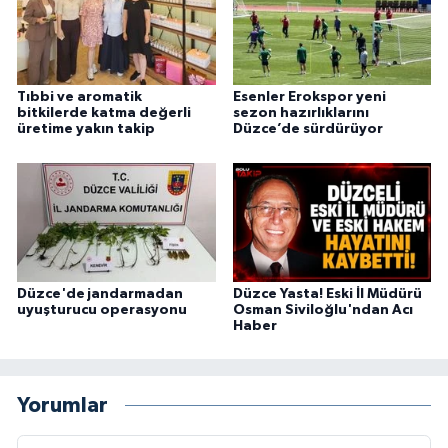
Tıbbi ve aromatik
Esenler Erokspor yeni
bitkilerde katma değerli
sezon hazırlıklarını
üretime yakın takip
Düzce’de sürdürüyor
Düzce'de jandarmadan
Düzce Yasta! Eski İl Müdürü
uyuşturucu operasyonu
Osman Siviloğlu'ndan Acı
Haber
Yorumlar