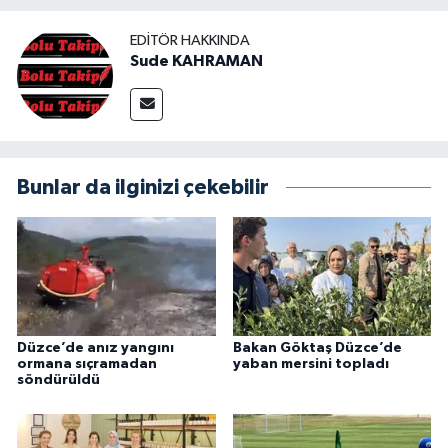
EDITÖR HAKKINDA
Sude KAHRAMAN
Bunlar da ilginizi çekebilir
Düzce’de anız yangını
Bakan Göktaş Düzce’de
ormana sıçramadan
yaban mersini topladı
söndürüldü