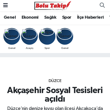
Genel
Ekonomi
Sağlık
Spor
İlçe Haberleri
Genel
Asayiş
Spor
Genel
DÜZCE
Akçaşehir Sosyal Tesisleri
açıldı
Düzce’nin denize kıyısı olan ilçesi Akçakoca’da