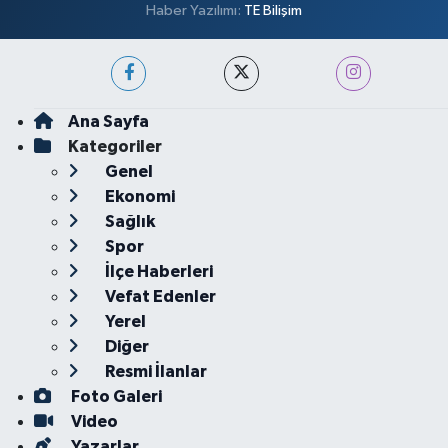
Haber Yazılımı:
TE Bilişim
Ana Sayfa
Kategoriler
Genel
Ekonomi
Sağlık
Spor
İlçe Haberleri
Vefat Edenler
Yerel
Diğer
Resmi İlanlar
Foto Galeri
Video
Yazarlar