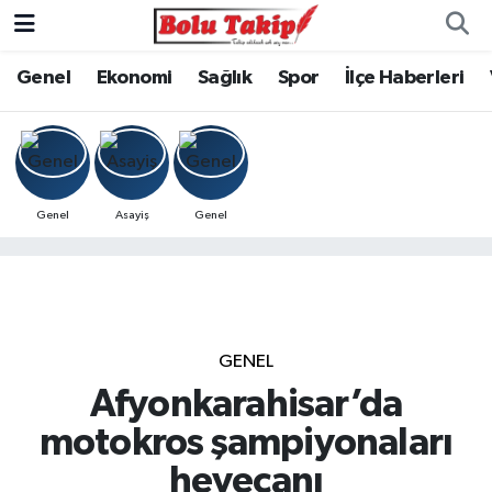
Genel
Ekonomi
Sağlık
Spor
İlçe Haberleri
Genel
Asayiş
Genel
GENEL
Afyonkarahisar’da
motokros şampiyonaları
heyecanı