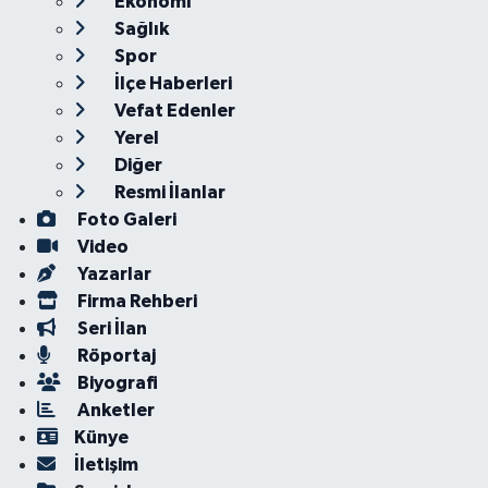
Ekonomi
Sağlık
Spor
İlçe Haberleri
Vefat Edenler
Yerel
Diğer
Resmi İlanlar
Foto Galeri
Video
Yazarlar
Firma Rehberi
Seri İlan
Röportaj
Biyografi
Anketler
Künye
İletişim