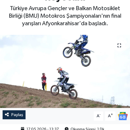
Türkiye Avrupa Gençler ve Balkan Motosiklet
Birliği (BMU) Motokros Şampiyonaları'nın final
yarışları Afyonkarahisar'da başladı.
Paylaş
-
+
A
A
17.05.2026 - 13:37
Okunma Süresi: 1 Dk