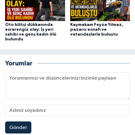
Oto kilitçi dükkanında
Kaymakam Feyza Yılmaz,
esrarengiz olay: İş yeri
pazarcı esnafı ve
sahibi ve genç kadın ölü
vatandaşlarla buluştu
bulundu
Yorumlar
Gönder