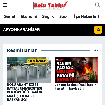
Genel
Ekonomi
Sağlık
Spor
İlçe Haberleri
AFYONKARAHİSAR
Resmi İlanlar
RESMİ İLANDIR
BOLU ABANT İZZET
yangın faciası: Yaşlı kadın
BAYSAL ÜNİVERSİTESİ
hayatını kaybetti
REKTÖRLÜĞÜ İDARİ VE
MALİ İŞLER DAİRE
BAŞKANLIĞI