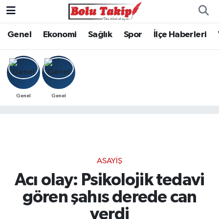
Genel
Ekonomi
Sağlık
Spor
İlçe Haberleri
Genel
Genel
ASAYIŞ
Acı olay: Psikolojik tedavi
gören şahıs derede can
verdi