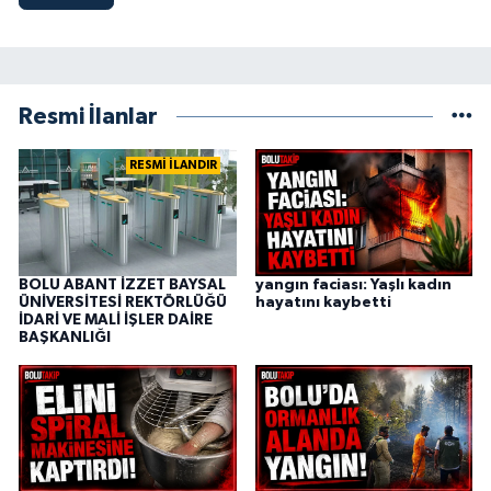
Resmi İlanlar
RESMİ İLANDIR
BOLU ABANT İZZET BAYSAL
yangın faciası: Yaşlı kadın
ÜNİVERSİTESİ REKTÖRLÜĞÜ
hayatını kaybetti
İDARİ VE MALİ İŞLER DAİRE
BAŞKANLIĞI