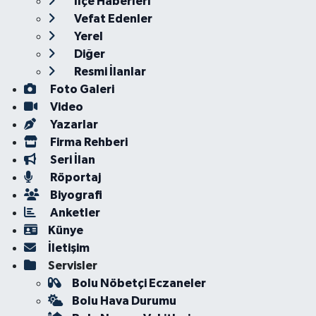
İlçe Haberleri
Vefat Edenler
Yerel
Diğer
Resmi İlanlar
Foto Galeri
Video
Yazarlar
Firma Rehberi
Seri İlan
Röportaj
Biyografi
Anketler
Künye
İletişim
Servisler
Bolu Nöbetçi Eczaneler
Bolu Hava Durumu