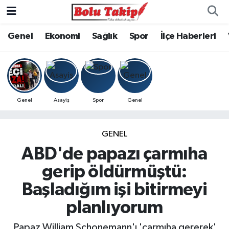
Genel
Ekonomi
Sağlık
Spor
İlçe Haberleri
Genel
Asayiş
Spor
Genel
GENEL
ABD'de papazı çarmıha
gerip öldürmüştü:
Başladığım işi bitirmeyi
planlıyorum
Papaz William Schonemann'ı 'çarmıha gererek'