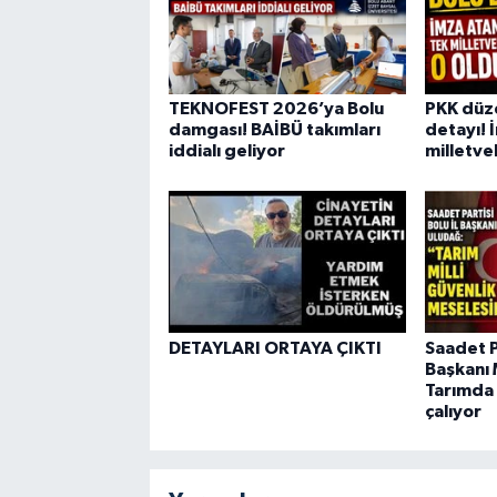
TEKNOFEST 2026’ya Bolu
PKK düz
damgası! BAİBÜ takımları
detayı! 
iddialı geliyor
milletvek
DETAYLARI ORTAYA ÇIKTI
Saadet Pa
Başkanı 
Tarımda 
çalıyor