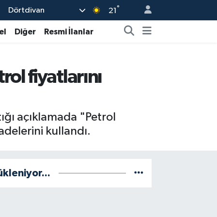
°
Dörtdivan
21
el
Diğer
Resmi İlanlar
l fiyatlarını
tığı açıklamada "Petrol
delerini kullandı.
ükleniyor...