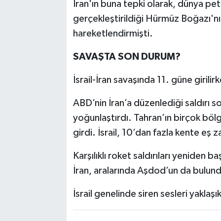
İran'ın buna tepki olarak, dünya pe
gerçekleştirildiği Hürmüz Boğazı'nı 
hareketlendirmişti.
SAVAŞTA SON DURUM?
İsrail-İran savaşında 11. güne girili
ABD’nin İran’a düzenlediği saldırı sonr
yoğunlaştırdı. Tahran’ın birçok bö
girdi. İsrail, 10’dan fazla kente eş z
Karşılıklı roket saldırıları yeniden b
İran, aralarında Aşdod’un da bulundu
İsrail genelinde siren sesleri yakla