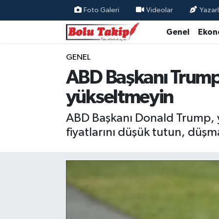
Foto Galeri
Videolar
Yazarl
Genel
Ekon
GENEL
ABD Başkanı Trump: 
yükseltmeyin
ABD Başkanı Donald Trump, yük
fiyatlarını düşük tutun, düşm