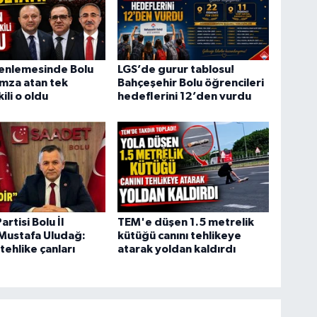
enlemesinde Bolu
LGS’de gurur tablosu!
İmza atan tek
Bahçeşehir Bolu öğrencileri
ili o oldu
hedeflerini 12’den vurdu
rtisi Bolu İl
TEM'e düşen 1.5 metrelik
Mustafa Uludağ:
kütüğü canını tehlikeye
tehlike çanları
atarak yoldan kaldırdı