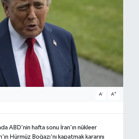
-
+
A
A
nda ABD'nin hafta sonu İran'ın nükleer
ran'ın Hürmüz Boğazı'nı kapatmak kararını