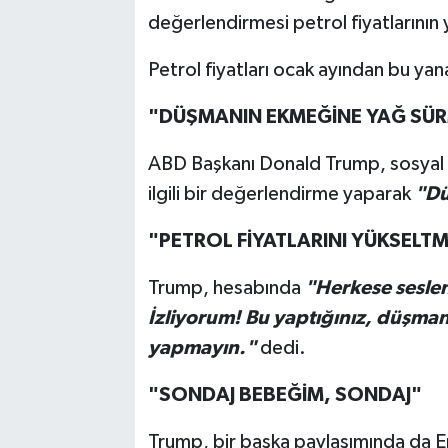
değerlendirmesi petrol fiyatlarını
Petrol fiyatları ocak ayından bu yan
"DÜŞMANIN EKMEĞİNE YAĞ SÜ
ABD Başkanı Donald Trump, sosyal m
ilgili bir değerlendirme yaparak
"Dü
"PETROL FİYATLARINI YÜKSELTM
Trump, hesabında
"Herkese seslen
İzliyorum! Bu yaptığınız, düşma
yapmayın."
dedi.
"SONDAJ BEBEĞİM, SONDAJ"
Trump, bir başka paylaşımında da E