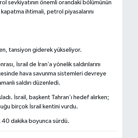
trol sevkiyatının önemli orandaki bölümünün
kapatma ihtimali, petrol piyasalarını
rken, tansiyon giderek yükseliyor.
ası, İsrail de İran’a yönelik saldırılarını
lgesinde hava savunma sistemleri devreye
amanlı saldırı düzenledi.
aşladı. İsrail, başkent Tahran’ı hedef alırken;
ğu birçok İsrail kentini vurdu.
şık 40 dakika boyunca sürdü.