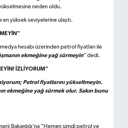
n yükselmesine neden oldu.
a en yüksek seviyelerine ulaştı.
RMEYİN"
edya hesabı üzerinden petrol fiyatları ile
şmanın ekmeğine yağ sürmeyin
" dedi.
EYİN! İZLİYORUM"
iyorum; Petrol fiyatlarını yükseltmeyin.
nın ekmeğine yağ sürmek olur. Sakın bunu
nerji Bakanlığı'na "Hemen şimdi petrol ve