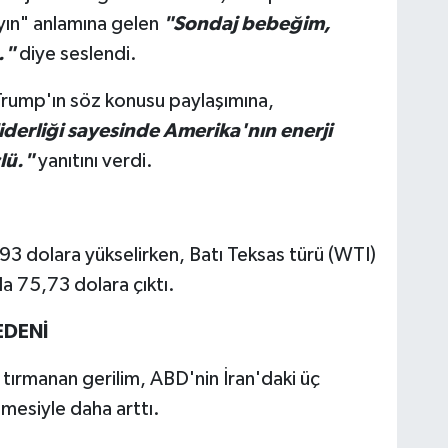
yın" anlamına gelen
"Sondaj bebeğim,
."
diye seslendi.
Trump'ın söz konusu paylaşımına,
iderliği sayesinde Amerika'nın enerji
lü."
yanıtını verdi.
93 dolara yükselirken, Batı Teksas türü (WTI)
la 75,73 dolara çıktı.
EDENİ
a tırmanan gerilim, ABD'nin İran'daki üç
emesiyle daha arttı.