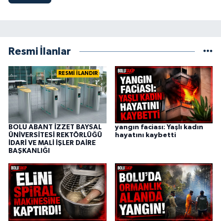
Resmi İlanlar
RESMİ İLANDIR
BOLU ABANT İZZET BAYSAL
yangın faciası: Yaşlı kadın
ÜNİVERSİTESİ REKTÖRLÜĞÜ
hayatını kaybetti
İDARİ VE MALİ İŞLER DAİRE
BAŞKANLIĞI