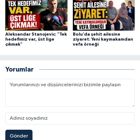
Aleksandar Stanojevic: "Tek
Bolu’da şehit ailesine
hedefimiz var, üst lige
ziyaret: Yeni kaymakamdan
çıkmak"
vefa örneği
Yorumlar
Gönder