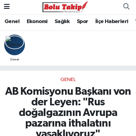
Genel
Ekonomi
Sağlık
Spor
İlçe Haberleri
Genel
GENEL
AB Komisyonu Başkanı von
der Leyen: "Rus
doğalgazının Avrupa
pazarına ithalatını
yasaklıyoruz"