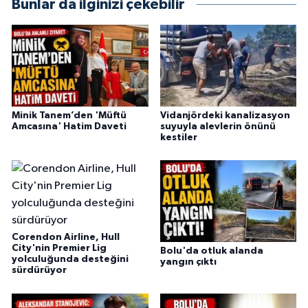
Bunlar da ilginizi çekebilir
Minik Tanem’den 'Müftü
Vidanjördeki kanalizasyon
Amcasına' Hatim Daveti
suyuyla alevlerin önünü
kestiler
Corendon Airline, Hull
City'nin Premier Lig
Bolu'da otluk alanda
yolculuğunda desteğini
yangın çıktı
sürdürüyor