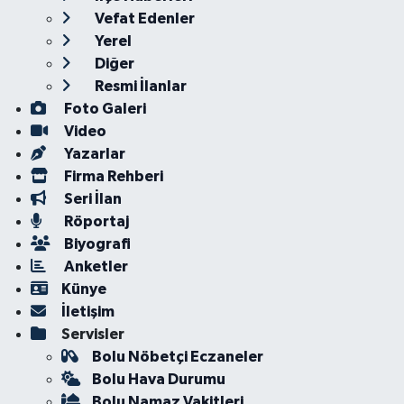
Vefat Edenler
Yerel
Diğer
Resmi İlanlar
Foto Galeri
Video
Yazarlar
Firma Rehberi
Seri İlan
Röportaj
Biyografi
Anketler
Künye
İletişim
Servisler
Bolu Nöbetçi Eczaneler
Bolu Hava Durumu
Bolu Namaz Vakitleri