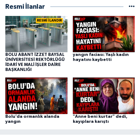
Resmi İlanlar
RESMİ İLANDIR
BOLU ABANT İZZET BAYSAL
yangın faciası: Yaşlı kadın
ÜNİVERSİTESİ REKTÖRLÜĞÜ
hayatını kaybetti
İDARİ VE MALİ İŞLER DAİRE
BAŞKANLIĞI
Bolu’da ormanlık alanda
"Anne beni kurtar" dedi,
yangın
kayıplara karıştı