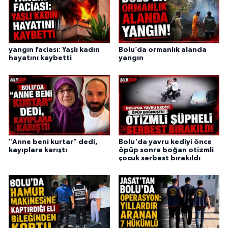
yangın faciası: Yaşlı kadın
Bolu’da ormanlık alanda
hayatını kaybetti
yangın
"Anne beni kurtar" dedi,
Bolu'da yavru kediyi önce
kayıplara karıştı
öpüp sonra boğan otizmli
çocuk serbest bırakıldı