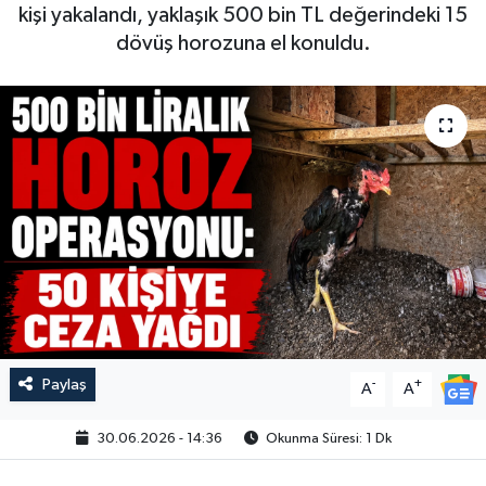
kişi yakalandı, yaklaşık 500 bin TL değerindeki 15
dövüş horozuna el konuldu.
Paylaş
-
+
A
A
30.06.2026 - 14:36
Okunma Süresi: 1 Dk