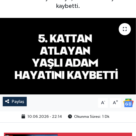
kaybetti.
Paylaş
-
+
A
A
10.06.2026 - 22:14
Okunma Süresi: 1 Dk