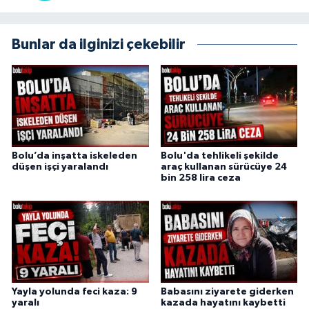
Bunlar da ilginizi çekebilir
Bolu’da inşatta iskeleden
Bolu'da tehlikeli şekilde
düşen işçi yaralandı
araç kullanan sürücüye 24
bin 258 lira ceza
Yayla yolunda feci kaza: 9
Babasını ziyarete giderken
yaralı
kazada hayatını kaybetti