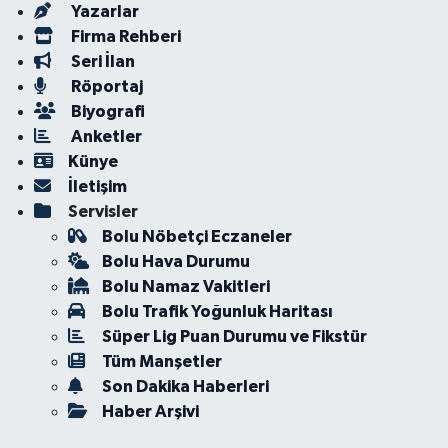
Yazarlar
Firma Rehberi
Seri İlan
Röportaj
Biyografi
Anketler
Künye
İletişim
Servisler
Bolu Nöbetçi Eczaneler
Bolu Hava Durumu
Bolu Namaz Vakitleri
Bolu Trafik Yoğunluk Haritası
Süper Lig Puan Durumu ve Fikstür
Tüm Manşetler
Son Dakika Haberleri
Haber Arşivi