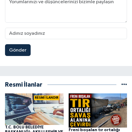
Gönder
Resmi İlanlar
RESMİ İLANDIR
T.C. BOLU BELEDİYE
Freni boşalan tır ortalığı
BAŞKANLIĞI- AKILLI ŞEHİR VE