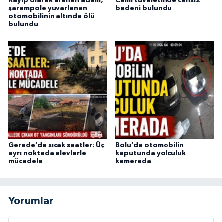
Kayıp olarak aranan adam,
Cami tuvaletinde cansız
şarampole yuvarlanan
bedeni bulundu
otomobilinin altında ölü
bulundu
Gerede’de sıcak saatler: Üç
Bolu’da otomobilin
ayrı noktada alevlerle
kaputunda yolculuk
mücadele
kamerada
Yorumlar