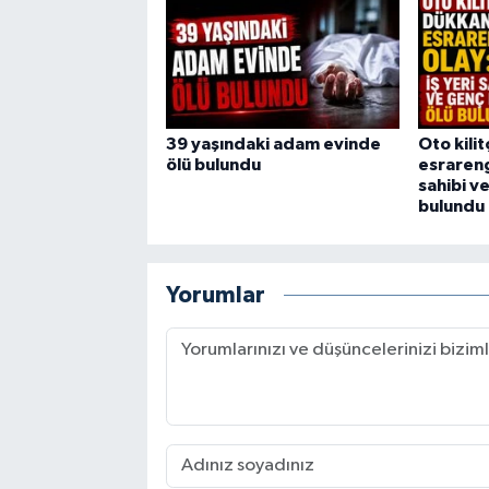
39 yaşındaki adam evinde
Oto kili
ölü bulundu
esrarengi
sahibi v
bulundu
Yorumlar