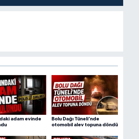
ndaki adam evinde
Bolu Dağı Tüneli’nde
ndu
otomobil alev topuna döndü