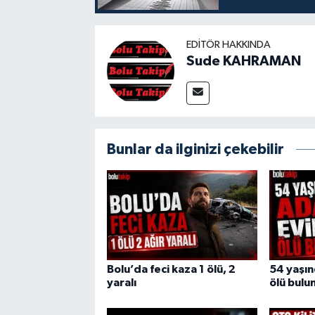
EDITÖR HAKKINDA
Sude KAHRAMAN
Bunlar da ilginizi çekebilir
Bolu’da feci kaza 1 ölü, 2
54 yaşı
yaralı
ölü bulu