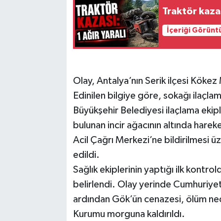
Traktör kazas
İçeriği Görünt
Olay, Antalya’nın Serik ilçesi Köke
Edinilen bilgiye göre, sokağı ilaçl
Büyükşehir Belediyesi ilaçlama ekip
bulunan incir ağacının altında harek
Acil Çağrı Merkezi’ne bildirilmesi üz
edildi.
Sağlık ekiplerinin yaptığı ilk kontr
belirlendi. Olay yerinde Cumhuriyet
ardından Gök’ün cenazesi, ölüm ned
Kurumu morguna kaldırıldı.