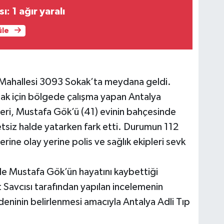
ı: 1 ağır yaralı
üle
z Mahallesi 3093 Sokak’ta meydana geldi.
amak için bölgede çalışma yapan Antalya
leri, Mustafa Gök’ü (41) evinin bahçesinde
etsiz halde yatarken fark etti. Durumun 112
erine olay yerine polis ve sağlık ekipleri sevk
olde Mustafa Gök’ün hayatını kaybettiği
 Savcısı tarafından yapılan incelemenin
eninin belirlenmesi amacıyla Antalya Adli Tıp