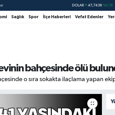
ar
DOLAR
47,7436
%0.18
EURO
55,2510
%0.32
omi
Sağlık
Spor
İlçe Haberleri
Vefat Edenler
Yer
STERLİN
64,4811
%0.38
GRAM ALTIN
6648.99
%2.59
BİST100
13.773
%-19
BITCOIN
64.960,21
%0.87
evinin bahçesinde ölü bulu
bahçesinde o sıra sokakta ilaçlama yapan ek
Y