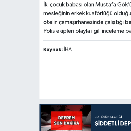
İki çocuk babası olan Mustafa Gök’ün
mesleğinin erkek kuaförlüğü olduğu,
otelin çamaşırhanesinde çalıştığı bel
Polis ekipleri olayla ilgili inceleme ba
Kaynak:
İHA
EDITÖRÜN SEÇTIĞI
ŞİDDETLİ DE