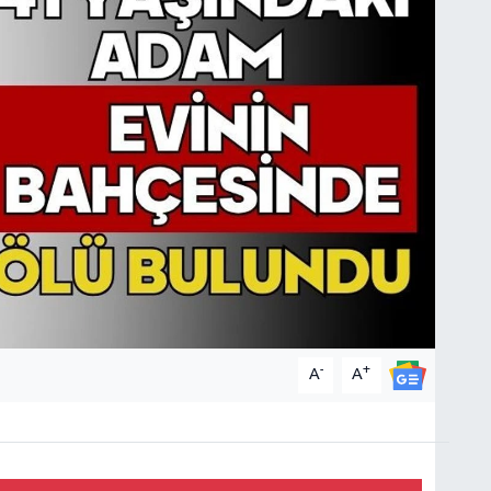
-
+
A
A