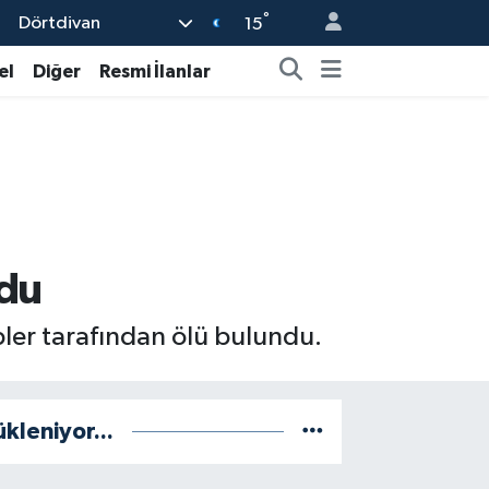
°
Dörtdivan
15
el
Diğer
Resmi İlanlar
ndu
ipler tarafından ölü bulundu.
ükleniyor...